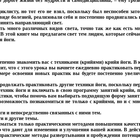
 дороге жизни без мудрости и самодисциплины, – ему гроз
листу, но тот его не взял, поскольку был неспособен зато
 виде болезней, реализовали себя и постепенно продвигались
принять направляющий свет.
сть много различных видов света, точно так же как есть м
 В этой книге мы предлагаем свет тем людям, которые сейчас
я йоги.
епенно знакомить вас с техниками (крийями) крийя йоги. В 
чит, что с этого урока вы начнете ежедневно практиковать 
мере освоения новых практик вы будете постепенно увели
родолжать практиковать другие техники йоги, поскольку пе
техник йоги и включать в свою программу занятий крийи, п
ктики, чтобы помочь вам выбирать подходящую форму занят
 возможность познакомиться не только с крийями, но и с м
ги и непосредственно связанных с ними тем.
ги и другие темы.
ниматься только практическими методами повышения качеств
 что дают для изменения и улучшения вашей жизни. В дейст
 практические методы развертывания и пробуждения потенци