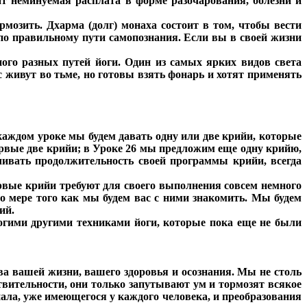
ит неминуемая расплата в форме разочарования, болезни и
рмозить. Дхарма (долг) монаха состоит в том, чтобы вести
 по правильному пути самопознания. Если вы в своей жизни
ного разных путей йоги. Один из самых ярких видов света
 живут во тьме, но готовы взять фонарь и хотят применять
каждом уроке мы будем давать одну или две крийи, которые
первые две крийи; в Уроке 26 мы предложим еще одну крийю,
чивать продолжительность своей программы крийи, всегда
рвые крийи требуют для своего выполнения совсем немного
о мере того как мы будем вас с ними знакомить. Мы будем
ий.
ногими другими техниками йоги, которые пока еще не были
а вашей жизни, вашего здоровья и осознания. Мы не столь
вительности, они только запутывают ум и тормозят всякое
ала, уже имеющегося у каждого человека, и преобразования