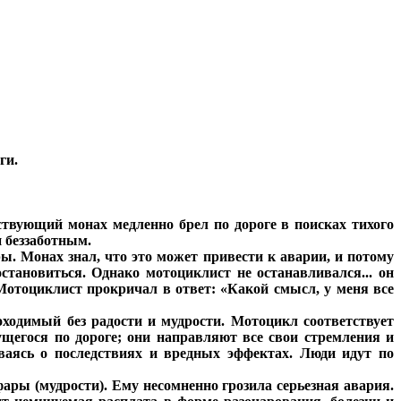
ги.
ствующий монах медленно брел по дороге в поисках тихого
и беззаботным.
ы. Монах знал, что это может привести к аварии, и потому
становиться. Однако мотоциклист не останавливался... он
 Мотоциклист прокричал в ответ: «Какой смысл, у меня все
оходимый без радости и мудрости. Мотоцикл соответствует
ущегося по дороге; они направляют все свои стремления и
ываясь о последствиях и вредных эффектах. Люди идут по
ары (мудрости). Ему несомненно грозила серьезная авария.