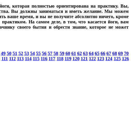
йоги, которая полностью ориентирована на практику. Вы,
ства. Вы должны заниматься и иметь желание. Мы можем
ить ваше время, и вы не получите абсолютно ничего, кроме
практиком. На самом деле, в том, что касается йоги, вам
очнику своего бытия и обрести знание, которое не может
49
50
51
52
53
54
55
56
57
58
59
60
61
62
63
64
65
66
67
68
69
70
0
111
112
113
114
115
116
117
118
119
120
121
122
123
124
125
126