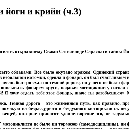
 йоги и крийи (ч.3)
свати, открывшему Свами Сатьянанде Сарасвати тайны Йо
рыто облаками. Все было окутано мраком. Одинокий стран
из небольшой котомки, одеяла и фонаря, он был счастливым 
очень быстро ехал по темной дороге, но у него не было фар
описывать фонарем круги, подавая мотоциклисту сигнал о
й! Я хочу отдать тебе этот фонарь, иначе ты разобьешься».
ка. Темная дорога – это жизненный путь, как правило, пр
 похожую на безрассудного и бездумного мотоциклиста, нес
х вещей, которые приносят удовлетворение эго, не задум
 У мотоциклиста не было ни тормозов (самодисциплины), ни ф