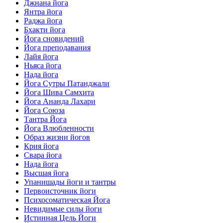
Джнана йога
Янтра йога
Раджа йога
Бхакти йога
Йога сновидений
Йога преподавания
Лайя йога
Ньяса йога
Нада йога
Йога Сутры Патанджали
Йога Шива Самхита
Йога Ананда Лахари
Йога Союза
Тантра Йога
Йога Влюбленности
Образ жизни йогов
Крия йога
Свара йога
Нада йога
Высшая йога
Упанишады йоги и тантры
Первоисточник йоги
Психосоматическая Йога
Невидимые силы йоги
Истинная Цель Йоги