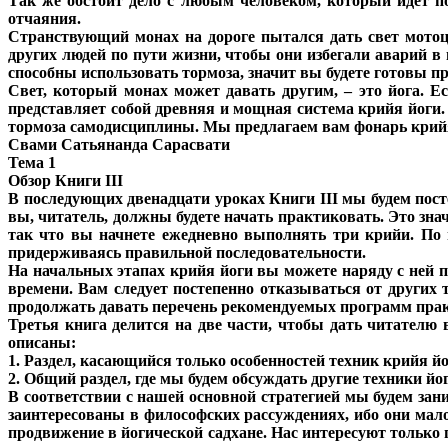
Так же обстоит дело с любым человеком, который идет по
отчаяния.
Странствующий монах на дороге пытался дать свет мотоцик
других людей по пути жизни, чтобы они избегали аварий в
способны использовать тормоза, значит вы будете готовы 
Свет, который монах может давать другим, – это йога. Е
представляет собой древняя и мощная система крийя йоги.
тормоза самодисциплины. Мы предлагаем вам фонарь крий
Свами Сатьянанда Сарасвати
Тема 1
Обзор Книги III
В последующих двенадцати уроках Книги III мы будем пост
вы, читатель, должны будете начать практиковать. Это зна
так что вы начнете ежедневно выполнять три крийи. По 
придерживаясь правильной последовательности.
На начальных этапах крийя йоги вы можете наряду с ней п
времени. Вам следует постепенно отказываться от других 
продолжать давать перечень рекомендуемых программ пра
Третья книга делится на две части, чтобы дать читателю
описаны:
1. Раздел, касающийся только особенностей техник крийя йо
2. Общий раздел, где мы будем обсуждать другие техники йо
В соответствии с нашей основной стратегией мы будем за
заинтересованы в философских рассуждениях, ибо они мало
продвижение в йогической садхане. Нас интересуют только