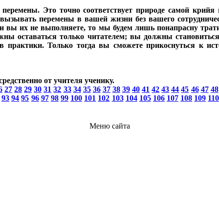
еремены. Это точно соответствует природе самой крийя 
вызывать перемены в вашей жизни без вашего сотрудниче
сли вы их не выполняете, то мы будем лишь понапрасну трат
ны оставаться только читателем; вы должны становиться 
в практики. Только тогда вы сможете прикоснуться к ист
средственно от учителя ученику.
6
27
28
29
30
31
32
33
34
35
36
37
38
39
40
41
42
43
44
45
46
47
48
93
94
95
96
97
98
99
100
101
102
103
104
105
106
107
108
109
11
Меню сайта