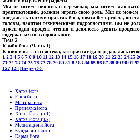
жизни в выражение радости.
Мы не хотим говорить о переменах; мы хотим вызывать п
практикующий, должны играть свою роль. Мы не можем 
предлагать тысячи практик йоги, почти без предела, но е
головы, набитой техническими подробностями. Вы не долж
нужен один процент чтения и девяносто девять проценто
содержаться ни в одной книге.
Тема 2
Крийя йога (Часть 1)
Крийя йога – это система, которая всегда передавалась непо
1
2
3
4
5
6
7
8
9
10
11
12
13
14
15
16
17
18
19
20
21
22
23
24
25
2
71
72
73
74
75
76
77
78
79
80
81
82
83
84
85
86
87
88
89
90
91
92
127
128
Вперед >>
Хатха йога
Крия йога
Мантра йога
Пранаяма йога
Хатха Йога (ч.1)
Хатха Йога (ч.2)
Медитация и йога
Кундалини йога
Карма йога