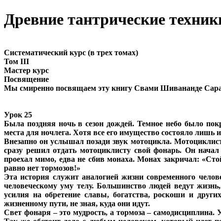
Древние тантрические техники
Систематический курс (в трех томах)
Том III
Мастер курс
Посвящение
Мы смиренно посвящаем эту книгу Свами Шивананде Сара
Урок 25
Была поздняя ночь в сезон дождей. Темное небо было пок
места для ночлега. Хотя все его имущество состояло лишь 
Внезапно он услышал позади звук мотоцикла. Мотоциклист 
сразу решил отдать мотоциклисту свой фонарь. Он начал 
проехал мимо, едва не сбив монаха. Монах закричал: «Сто
равно нет тормозов!»
Эта история служит аналогией жизни современного челове
человеческому уму телу. Большинство людей ведут жизнь,
усилия на обретение славы, богатства, роскоши и други
жизненному пути, не зная, куда они идут.
Свет фонаря – это мудрость, а тормоза – самодисциплина.