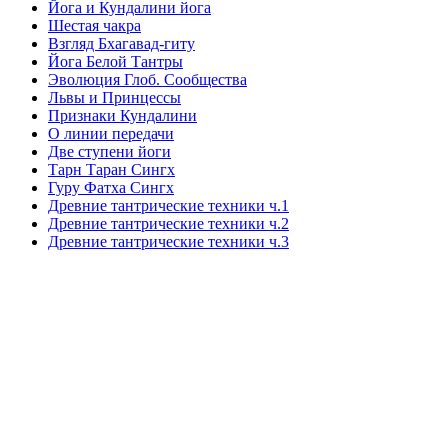
Йога и Кундалини йога
Шестая чакра
Взгляд Бхагавад-гиту
Йога Белой Тантры
Эволюция Глоб. Сообщества
Львы и Принцессы
Признаки Кундалини
О линии передачи
Две ступени йоги
Тарн Таран Сингх
Гуру Фатха Сингх
Древние тантрические техники ч.1
Древние тантрические техники ч.2
Древние тантрические техники ч.3