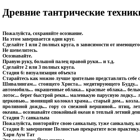
Древние тантрические техники
Пожалуйста, сохраняйте осознание.
На этом завершается один круг.
Сделайте 1 или 2 полных круга, в зависимости от имеющего
Не шевелитесь.
Осознавайте.
Правую руку, большой палец правой руки... и т.д.
Сделайте 2 или 3 полных круга.
Стадия 6: визуализация объекта
Старайтесь как можно лучше зрительно представлять себе
Шивалингам... стоящего Христа... медитирующего Будду... г
автомобиль... окрашенные облака... красные облака... белые о
лотос... берег быстрой реки... маленькую парусную лодку...
церковью... звонящий колокол храма... старый дом... козл
проливной дождь... гору со снежной вершиной... птиц, ле
океана... осознавайте спокойный океан в теплый летний день
Стадия 7: санкальпа
Пожалуйста, повторяйте свою санкальпу, туже санкальпу, к
Стадия 8: завершение Полностью прекратите всю практику. 
Хари Аум Тат