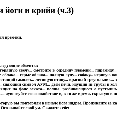
 йоги и крийи (ч.3)
ся времени.
 следующие объекты:
орящую свечу... смотрите в середину пламени... пирамиду...
блака... серые облака... полную луну... собаку... игривую кош
 летящий самолет... летящую птицу... красный треугольник... з
а... сияющий символ АУМ... дым печи, идущий из трубы в хо
тящих на фоне заката... волны, разбивающиеся о пустынный
... чувствуйте его спокойствие и, в то же время, скрытую в н
оторую вы повторяли в начале йога нидры. Произнесите ее к
Осознавайте свой ум. Скажите себе: