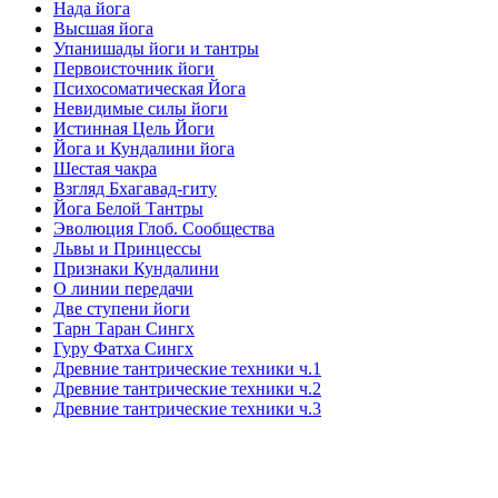
Нада йога
Высшая йога
Упанишады йоги и тантры
Первоисточник йоги
Психосоматическая Йога
Невидимые силы йоги
Истинная Цель Йоги
Йога и Кундалини йога
Шестая чакра
Взгляд Бхагавад-гиту
Йога Белой Тантры
Эволюция Глоб. Сообщества
Львы и Принцессы
Признаки Кундалини
О линии передачи
Две ступени йоги
Тарн Таран Сингх
Гуру Фатха Сингх
Древние тантрические техники ч.1
Древние тантрические техники ч.2
Древние тантрические техники ч.3