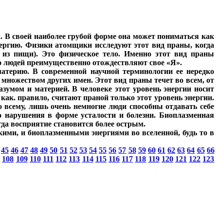
х. В своей наиболее грубой форме она может пониматься как
нергию. Физики атомщики исследуют этот вид праны, когда
 из пищи). Это физическое тело. Именно этот вид праны
о людей преимущественно отождествляют свое «Я».
материю. В современной научной терминологии ее нередко
множеством других имен. Этот вид праны течет во всем, от
азумом и материей. В человеке этот уровень энергии носит
ак. правило, считают праной только этот уровень энергии.
 всему, лишь очень немногие люди способны отдавать себе
го нарушения в форме усталости и болезни. Биоплазменная
гда восприятие становится более острым.
кими, и биоплазменными энергиями во вселенной, будь то в
45
46
47
48
49
50
51
52
53
54
55
56
57
58
59
60
61
62
63
64
65
66
7
108
109
110
111
112
113
114
115
116
117
118
119
120
121
122
123