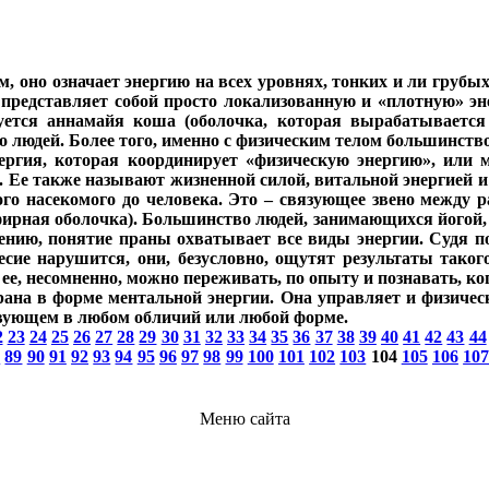
м, оно означает энергию на всех уровнях, тонких и ли грубы
 представляет собой просто локализованную и «плотную» э
ется аннамайя коша (оболочка, которая вырабатывается
 людей. Более того, именно с физическим телом большинств
нергия, которая координирует «физическую энергию», или 
Ее также называют жизненной силой, витальной энергией и 
го насекомого до человека. Это – связующее звено между р
ирная оболочка). Большинство людей, занимающихся йогой, к
ению, понятие праны охватывает все виды энергии. Судя по
весие нарушится, они, безусловно, ощутят результаты тако
ее, несомненно, можно переживать, по опыту и познавать, ко
рана в форме ментальной энергии. Она управляет и физичес
твующем в любом обличий или любой форме.
2
23
24
25
26
27
28
29
30
31
32
33
34
35
36
37
38
39
40
41
42
43
44
8
89
90
91
92
93
94
95
96
97
98
99
100
101
102
103
104
105
106
10
Меню сайта