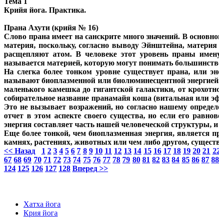
Тема 1
Крийя йога. Практика.
Прана Ахути (крийя № 16)
Слово прана имеет на санскрите много значений. В основно
материя, поскольку, согласно выводу Эйнштейна, материя
расщепляют атом. В человеке этот уровень праны имену
называется материей, которую могут понимать большинство
На слегка более тонком уровне существует прана, или э
называют биоплазменной или биолюминесцентной энергией. 
маленького камешка до гигантской галактики, от крохотно
собирательное название пранамайя коша (витальная или эф
Это не вызывает возражений, но согласно нашему определ
отчет в этом аспекте своего существа, но если его равно
энергия составляет часть нашей человеческой структуры, и 
Еще более тонкой, чем биоплазменная энергия, является п
камнях, растениях, животных или чем либо другом, сущес
<< Назад
1
2
3
4
5
6
7
8
9
10
11
12
13
14
15
16
17
18
19
20
21
2
67
68
69
70
71
72
73
74
75
76
77
78
79
80
81
82
83
84
85
86
87
8
124
125
126
127
128
Вперед >>
Хатха йога
Крия йога