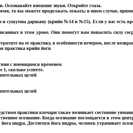
 Осознавайте внешние звуки. Откройте глаза.
ремя, то вы можете продолжать лежать; в ином случае, прими
 и сушумна даршану (крийи №14 и №15). Если у вас есть вре
санных в этом уроке. Они помогут вам повысить силу сосре
тратите на ее практику, в особенности вечером, после возвр
я практика крийя йоги
ствии с имеющимся временем
1, сколько успеете.
овительных целей
овительных целей
редством практики кхечари также возникает состояние унмани
енное осознание. Когда осознание поглощается в этом цент
 йога нидра. Достигнув йога нидры, человек утрачивает осоз