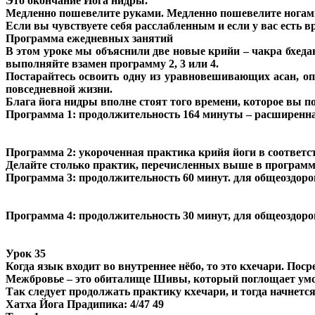
Это окончание Йога нидры.
Медленно пошевелите руками. Медленно пошевелите ногами.
Если вы чувствуете себя расслабленным и если у вас есть в
Программа ежедневных занятий
В этом уроке мы объяснили две новые крийи – чакра бхедан
выполняйте взамен программу 2, 3 или 4.
Постарайтесь освоить одну из уравновешивающих асан, опи
повседневной жизни.
Блага йога нидры вполне стоят того времени, которое вы по
Программа 1: продолжительность 164 минуты – расширенна
Программа 2: укороченная практика крийя йоги в соответ
Делайте столько практик, перечисленных выше в программе 
Программа 3: продолжительность 60 минут. для общеоздор
Программа 4: продолжительность 30 минут, для общеоздор
Урок 35
Когда язык входит во внутреннее нёбо, то это кхечари. Пос
Межбровье – это обиталище Шивы, который поглощает умств
Так следует продолжать практику кхечари, и тогда начнется
Хатха Йога Прадипика: 4/47 49