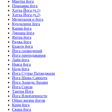
Мантра йога
Пранаяма йога
Хатха Йога (ч.1)
Хатха Йога (ч.2)
Медитация и йога
Кундалини йога
Карма йога
Джнана йога
Янтра йога
Раджа йога
Бхакти йога
Йога сновидений
Йога преподавания
Лайя йога
Ньяса йога
Нада йога
Йога Сутры Патанджали
Йога Шива Самхита
Йога Ананда Лахари
Йога Союза
Тантра Йога
Йога Влюбленности
Образ жизни йогов
Крия йога
Свара йога