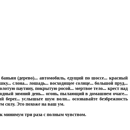
 баньян (дерево)... автомобиль, едущий по шоссе... красный
ку... слона... лошадь... восходящее солнце... большой пруд...
олотую паутину, покрытую росой... мертвое тело... крест над
лодный зимний день... огонь, пылающий в домашнем очаге...
 берег... услышьте шум волн... осознавайте безбрежность
ем силу. Это похоже на ваш ум.
ак минимум три раза с полным чувством.