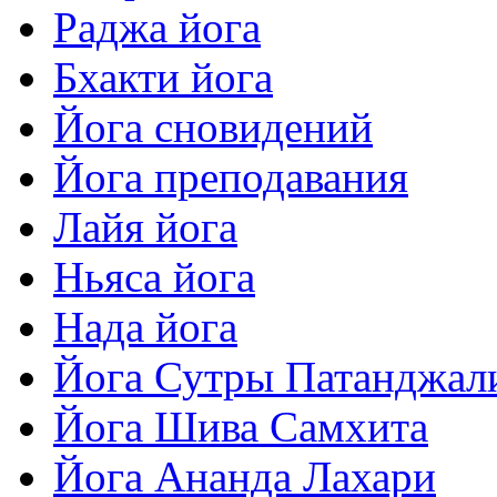
Раджа йога
Бхакти йога
Йога сновидений
Йога преподавания
Лайя йога
Ньяса йога
Нада йога
Йога Сутры Патанджал
Йога Шива Самхита
Йога Ананда Лахари