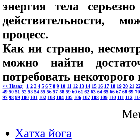
энергия тела серьезно
действительности, мо
процесс.
Как ни странно, несмот
можно найти достато
потребовать некоторого 
<< Назад
1
2
3
4
5
6
7
8
9
10
11
12
13
14
15
16
17
18
19
20
21
2
49
50
51
52
53
54
55
56
57
58
59
60
61
62
63
64
65
66
67
68
69
70
97
98
99
100
101
102
103
104
105
106
107
108
109
110
111
112
11
Ме
Хатха йога