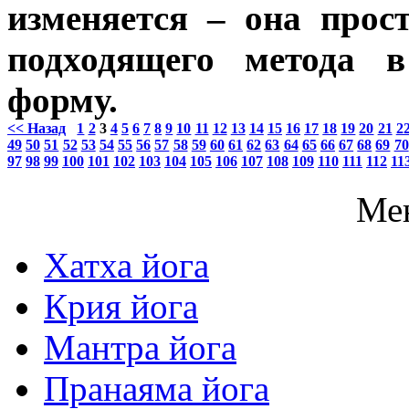
изменяется – она прос
подходящего метода в
форму.
<< Назад
1
2
3
4
5
6
7
8
9
10
11
12
13
14
15
16
17
18
19
20
21
2
49
50
51
52
53
54
55
56
57
58
59
60
61
62
63
64
65
66
67
68
69
70
97
98
99
100
101
102
103
104
105
106
107
108
109
110
111
112
11
Ме
Хатха йога
Крия йога
Мантра йога
Пранаяма йога