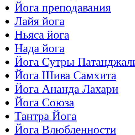
Йога преподавания
Лайя йога
Ньяса йога
Нада йога
Йога Сутры Патанджал
Йога Шива Самхита
Йога Ананда Лахари
Йога Союза
Тантра Йога
Йога Влюбленности