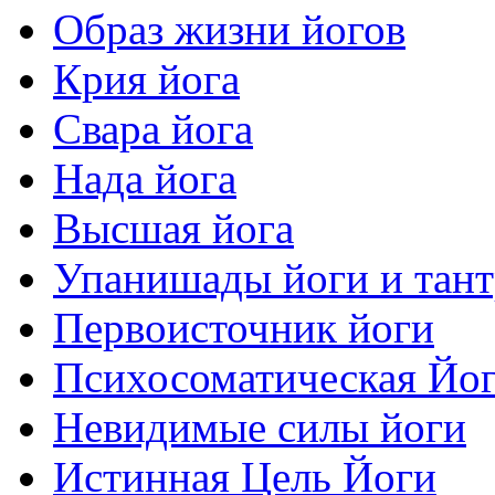
Образ жизни йогов
Крия йога
Свара йога
Нада йога
Высшая йога
Упанишады йоги и тан
Первоисточник йоги
Психосоматическая Йо
Невидимые силы йоги
Истинная Цель Йоги