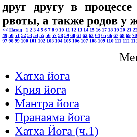
друг другу в процессе
рвоты, а также родов у 
<< Назад
1
2
3
4
5
6
7
8
9
10
11
12
13
14
15
16
17
18
19
20
21
2
49
50
51
52
53
54
55
56
57
58
59
60
61
62
63
64
65
66
67
68
69
70
97
98
99
100
101
102
103
104
105
106
107
108
109
110
111
112
11
Ме
Хатха йога
Крия йога
Мантра йога
Пранаяма йога
Хатха Йога (ч.1)