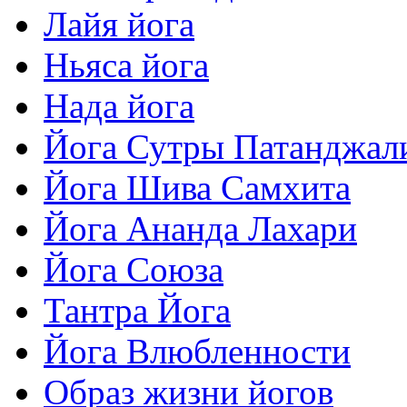
Лайя йога
Ньяса йога
Нада йога
Йога Сутры Патанджал
Йога Шива Самхита
Йога Ананда Лахари
Йога Союза
Тантра Йога
Йога Влюбленности
Образ жизни йогов