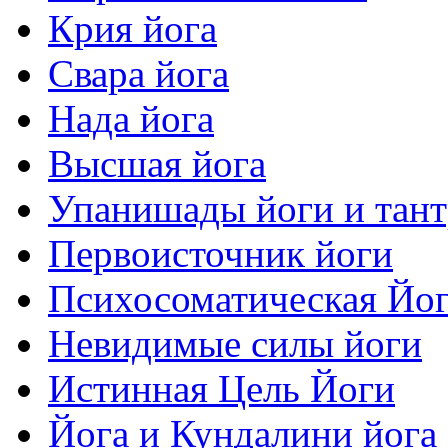
Крия йога
Свара йога
Нада йога
Высшая йога
Упанишады йоги и тан
Первоисточник йоги
Психосоматическая Йо
Невидимые силы йоги
Истинная Цель Йоги
Йога и Кундалини йога