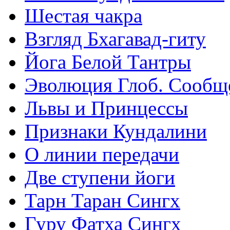
Шестая чакра
Взгляд Бхагавад-гиту
Йога Белой Тантры
Эволюция Глоб. Сообщ
Львы и Принцессы
Признаки Кундалини
О линии передачи
Две ступени йоги
Тарн Таран Сингх
Гуру Фатха Сингх