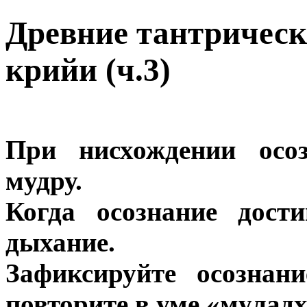
Древние тантрическ
крийи (ч.3)
При нисхождении осо
мудру.
Когда осознание дост
дыхание.
Зафиксируйте осознан
повторите в уме «мулад