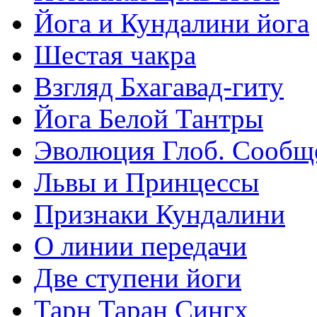
Йога и Кундалини йога
Шестая чакра
Взгляд Бхагавад-гиту
Йога Белой Тантры
Эволюция Глоб. Сообщ
Львы и Принцессы
Признаки Кундалини
О линии передачи
Две ступени йоги
Тарн Таран Сингх