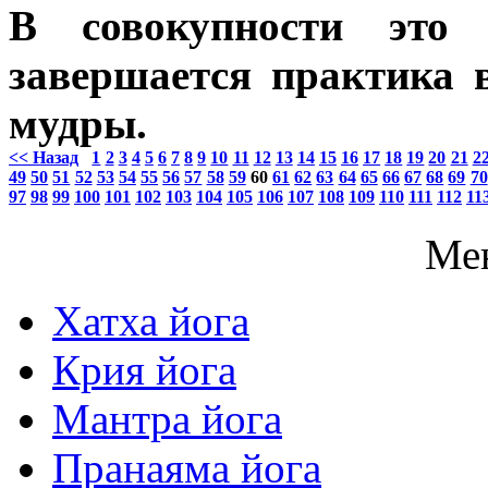
В совокупности это
завершается практика 
мудры.
<< Назад
1
2
3
4
5
6
7
8
9
10
11
12
13
14
15
16
17
18
19
20
21
2
49
50
51
52
53
54
55
56
57
58
59
60
61
62
63
64
65
66
67
68
69
70
97
98
99
100
101
102
103
104
105
106
107
108
109
110
111
112
11
Ме
Хатха йога
Крия йога
Мантра йога
Пранаяма йога