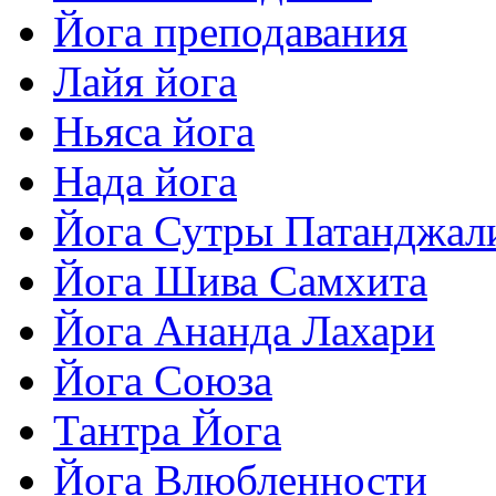
Йога преподавания
Лайя йога
Ньяса йога
Нада йога
Йога Сутры Патанджал
Йога Шива Самхита
Йога Ананда Лахари
Йога Союза
Тантра Йога
Йога Влюбленности