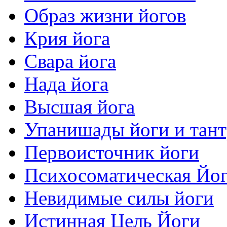
Образ жизни йогов
Крия йога
Свара йога
Нада йога
Высшая йога
Упанишады йоги и тан
Первоисточник йоги
Психосоматическая Йо
Невидимые силы йоги
Истинная Цель Йоги