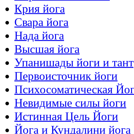
Крия йога
Свара йога
Нада йога
Высшая йога
Упанишады йоги и тан
Первоисточник йоги
Психосоматическая Йо
Невидимые силы йоги
Истинная Цель Йоги
Йога и Кундалини йога