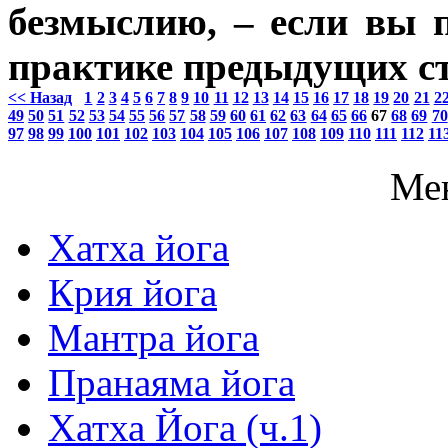
безмыслию, – если вы 
практике предыдущих ст
<< Назад
1
2
3
4
5
6
7
8
9
10
11
12
13
14
15
16
17
18
19
20
21
2
49
50
51
52
53
54
55
56
57
58
59
60
61
62
63
64
65
66
67
68
69
70
97
98
99
100
101
102
103
104
105
106
107
108
109
110
111
112
11
Ме
Хатха йога
Крия йога
Мантра йога
Пранаяма йога
Хатха Йога (ч.1)