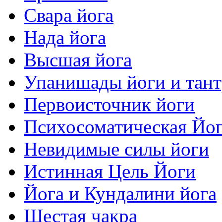
Свара йога
Нада йога
Высшая йога
Упанишады йоги и тан
Первоисточник йоги
Психосоматическая Йо
Невидимые силы йоги
Истинная Цель Йоги
Йога и Кундалини йога
Шестая чакра