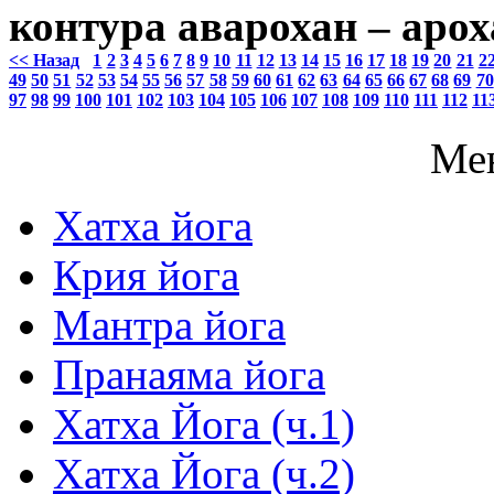
контура аварохан – ароха
<< Назад
1
2
3
4
5
6
7
8
9
10
11
12
13
14
15
16
17
18
19
20
21
2
49
50
51
52
53
54
55
56
57
58
59
60
61
62
63
64
65
66
67
68
69
70
97
98
99
100
101
102
103
104
105
106
107
108
109
110
111
112
11
Ме
Хатха йога
Крия йога
Мантра йога
Пранаяма йога
Хатха Йога (ч.1)
Хатха Йога (ч.2)