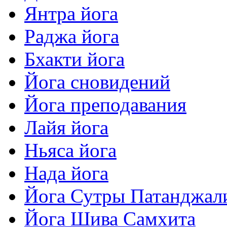
Янтра йога
Раджа йога
Бхакти йога
Йога сновидений
Йога преподавания
Лайя йога
Ньяса йога
Нада йога
Йога Сутры Патанджал
Йога Шива Самхита