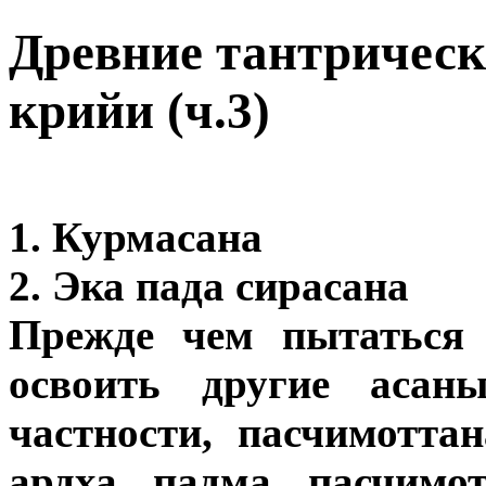
Древние тантрическ
крийи (ч.3)
1. Курмасана
2. Эка пада сирасана
Прежде чем пытаться
освоить другие асан
частности, пасчимотта
ардха падма пасчимот