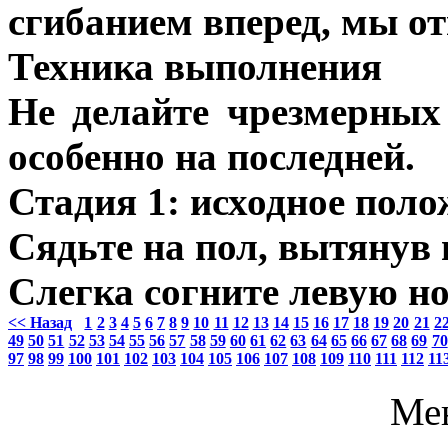
сгибанием вперед, мы от
Техника выполнения
Не делайте чрезмерных
особенно на последней.
Стадия 1: исходное поло
Сядьте на пол, вытянув 
Слегка согните левую но
<< Назад
1
2
3
4
5
6
7
8
9
10
11
12
13
14
15
16
17
18
19
20
21
2
49
50
51
52
53
54
55
56
57
58
59
60
61
62
63
64
65
66
67
68
69
70
97
98
99
100
101
102
103
104
105
106
107
108
109
110
111
112
11
Ме