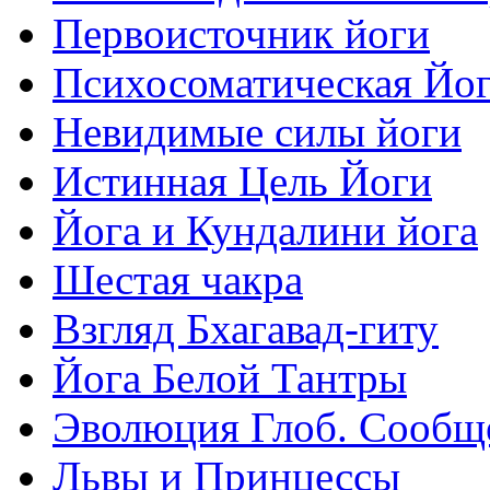
Первоисточник йоги
Психосоматическая Йо
Невидимые силы йоги
Истинная Цель Йоги
Йога и Кундалини йога
Шестая чакра
Взгляд Бхагавад-гиту
Йога Белой Тантры
Эволюция Глоб. Сообщ
Львы и Принцессы