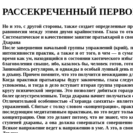
РАССЕКРЕЧЕННЫЙ ПЕРВ
Но и это, с другой стороны, также создает определенные 
равновесия между этими двумя крайностями. Глаза то от
Систематическое и качественное занятие пратьяхарой в сво
Дхарана
После завершения начальной группы упражнений (крий), по
интенсивности практик, а также и от того, в чем — в сум
время как ум, находящийся в состоянии хаотического избыт
благоволения свыше, ибо, казалось бы, человек готов, гот
Занимайтесь регулярно, и однажды в особый лунный день п
в дхъяну. Причем помните, что это получится неожиданно для
Когда практики пратьяхары будут закончены, глаза след
успокоены, и тогда в дело вступает вторая группа упражн
кругу психической энергии. Это позволяет добиться горазд
более целеустремленным. Тогда дхарана начнет получаться
Отличительной особенностью «Гхеранда самхиты» является
упражнений. Сбитые с толку словом «концентрация», практ
последующим медитативным практикам, но это ведет только
концентрацию. Они это делают потому, что не знают, что 
ступеней дхараны, а она должна совершаться совершенно 
Всякое напряжение ведет к напряжению в уме. А это, в сво