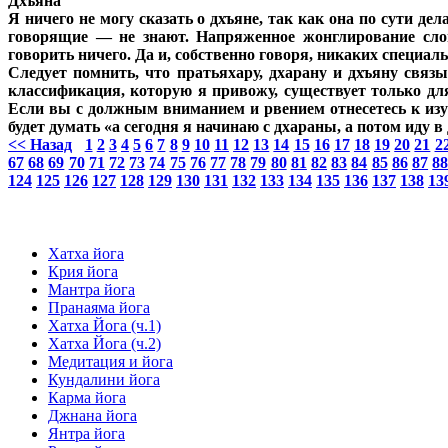
Дхъяна
Я ничего не могу сказать о дхъяне, так как она по сути д
говорящие — не знают. Напряженное жонглирование слов
говорить ничего. Да и, собственно говоря, никаких специал
Следует помнить, что пратьяхару, дхарану и дхъяну связ
классификация, которую я привожу, существует только для
Если вы с должным вниманием и рвением отнесетесь к изуч
будет думать «а сегодня я начинаю с дхараны, а потом иду в
<< Назад
1
2
3
4
5
6
7
8
9
10
11
12
13
14
15
16
17
18
19
20
21
2
67
68
69
70
71
72
73
74
75
76
77
78
79
80
81
82
83
84
85
86
87
8
124
125
126
127
128
129
130
131
132
133
134
135
136
137
138
13
Хатха йога
Крия йога
Мантра йога
Пранаяма йога
Хатха Йога (ч.1)
Хатха Йога (ч.2)
Медитация и йога
Кундалини йога
Карма йога
Джнана йога
Янтра йога