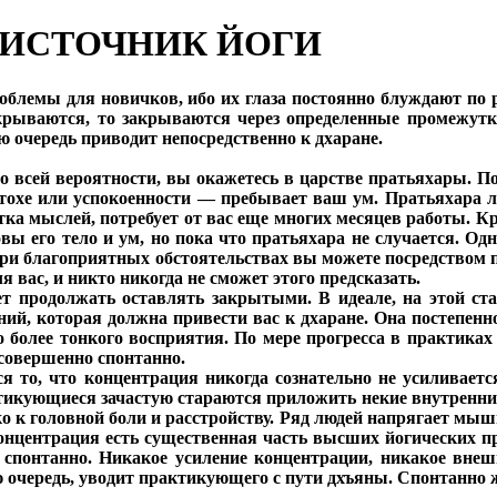
ОИСТОЧНИК ЙОГИ
проблемы для новичков, ибо их глаза постоянно блуждают п
крываются, то закрываются через определенные промежутки
ю очередь приводит непосредственно к дхаране.
 всей вероятности, вы окажетесь в царстве пратьяхары. По с
атохе или успокоенности — пребывает ваш ум. Пратьяхара л
ка мыслей, потребует от вас еще многих месяцев работы. Кро
овы его тело и ум, но пока что пратьяхара не случается. Одн
ри благоприятных обстоятельствах вы можете посредством п
 вас, и никто никогда не сможет этого предсказать.
ует продолжать оставлять закрытыми. В идеале, на этой с
ений, которая должна привести вас к дхаране. Она постепенн
о более тонкого восприятия. По мере прогресса в практиках
 совершенно спонтанно.
 то, что концентрация никогда сознательно не усиливаетс
икующиеся зачастую стараются приложить некие внутренние,
 к головной боли и расстройству. Ряд людей напрягает мышц
концентрация есть существенная часть высших йогических п
спонтанно. Никакое усиление концентрации, никакое внеш
ю очередь, уводит практикующего с пути дхъяны. Спонтанно 