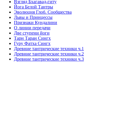
Взгляд Бхагавад-гиту
Йога Белой Тантры
Эволюция Глоб. Сообщества
Львы и Принцессы
Признаки Кундалини
О линии передачи
Две ступени йоги
Тарн Таран Сингх
Гуру Фатха Сингх
Древние тантрические техники ч.1
Древние тантрические техники ч.2
Древние тантрические техники ч.3