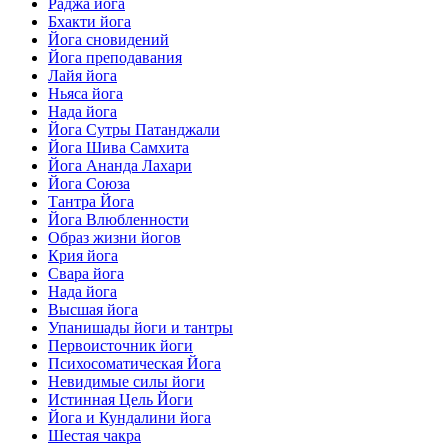
Раджа йога
Бхакти йога
Йога сновидений
Йога преподавания
Лайя йога
Ньяса йога
Нада йога
Йога Сутры Патанджали
Йога Шива Самхита
Йога Ананда Лахари
Йога Союза
Тантра Йога
Йога Влюбленности
Образ жизни йогов
Крия йога
Свара йога
Нада йога
Высшая йога
Упанишады йоги и тантры
Первоисточник йоги
Психосоматическая Йога
Невидимые силы йоги
Истинная Цель Йоги
Йога и Кундалини йога
Шестая чакра