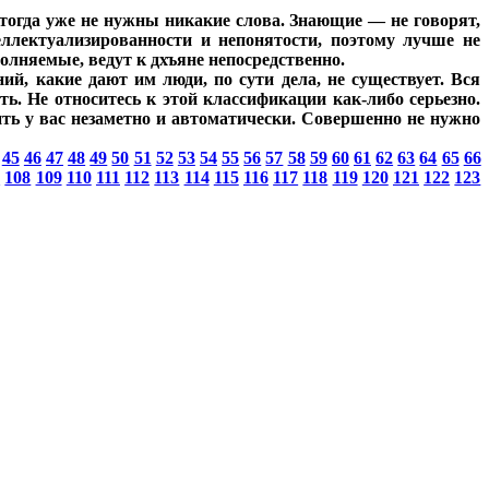
о тогда уже не нужны никакие слова. Знающие — не говорят,
ллектуализированности и непонятости, поэтому лучше не
полняемые, ведут к дхъяне непосредственно.
й, какие дают им люди, по сути дела, не существует. Вся
ь. Не относитесь к этой классификации как-либо серьезно.
ить у вас незаметно и автоматически. Совершенно не нужно
45
46
47
48
49
50
51
52
53
54
55
56
57
58
59
60
61
62
63
64
65
66
7
108
109
110
111
112
113
114
115
116
117
118
119
120
121
122
123