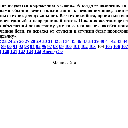
ела не поддается выражению в словах. А когда ее познаешь, т
ами обычно ведет только лишь к недопониманию, заинте
ьных техник для дхъяны нет. Все техники йоги, правильно ис
ывает единый и непрерывный поток. Никаких жестких делени
 объяснений логическому уму того, что он не способен понят
ению йоги, то переход от ступени к ступени будет происход
 дхьяну».
2
23
24
25
26
27
28
29
30
31
32
33
34
35
36
37
38
39
40
41
42
43
44
8
89
90
91
92
93
94
95
96
97
98
99
100
101
102
103
104
105
106
10
9
140
141
142
143
144
Вперед >>
Меню сайта