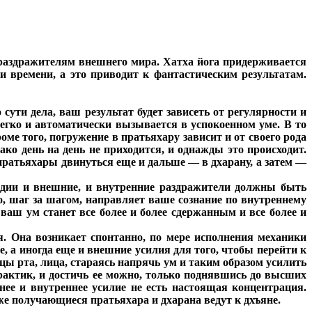
о раздражителям внешнего мира. Хатха йога придерживается
 времени, а это приводит к фантастическим результатам.
ути дела, ваш результат будет зависеть от регулярности и
егко и автоматически вызывается в успокоенном уме. В то
ме того, погружение в пратьяхару зависит и от своего рода
ако день на день не приходится, и однажды это происходит.
ратьяхары двинуться еще и дальше — в дхарану, а затем —
тадии и внешние, и внутренние раздражители должны быть
о, шаг за шагом, направляет ваше сознание по внутреннему
 ваш ум станет все более и более сдержанным и все более и
я. Она возникает спонтанно, по мере исполнения механики
 а иногда еще и внешние усилия для того, чтобы перейти к
ы рта, лица, стараясь напрячь ум и таким образом усилить
рактик, и достичь ее можно, только поднявшись до высших
нее и внутреннее усилие не есть настоящая концентрация.
же получающиеся пратьяхара и дхарана ведут к дхъяне.