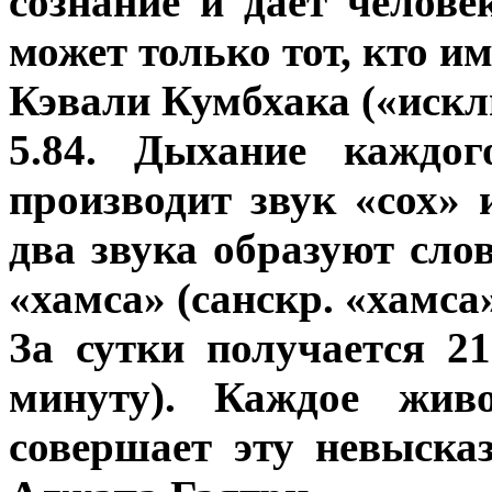
сознание и дает челове
может только тот, кто и
Кэвали Кумбхака («искл
5.84. Дыхание каждог
производит звук «сох»
два звука образуют сло
«хамса» (санскр. «хамса
За сутки получается 2
минуту). Каждое живо
совершает эту невыск