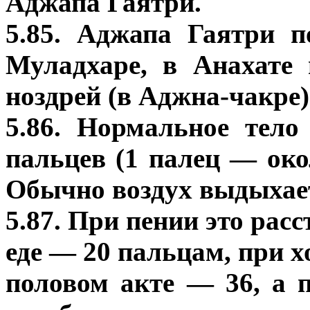
Аджапа Гаятри.
5.85. Аджапа Гаятри 
Муладхаре, в Анахате 
ноздрей (в Аджна-чакре)
5.86. Нормальное тел
пальцев (1 палец — окол
Обычно воздух выдыхает
5.87. При пении это рас
еде — 20 пальцам, при х
половом акте — 36, а 