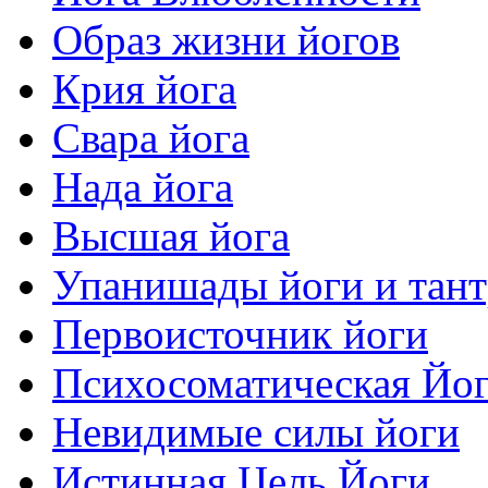
Образ жизни йогов
Крия йога
Свара йога
Нада йога
Высшая йога
Упанишады йоги и тан
Первоисточник йоги
Психосоматическая Йо
Невидимые силы йоги
Истинная Цель Йоги