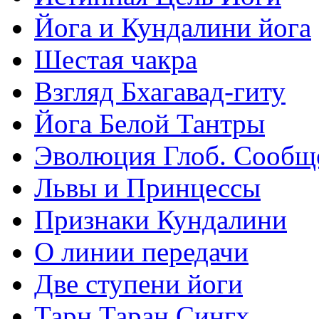
Йога и Кундалини йога
Шестая чакра
Взгляд Бхагавад-гиту
Йога Белой Тантры
Эволюция Глоб. Сообщ
Львы и Принцессы
Признаки Кундалини
О линии передачи
Две ступени йоги
Тарн Таран Сингх