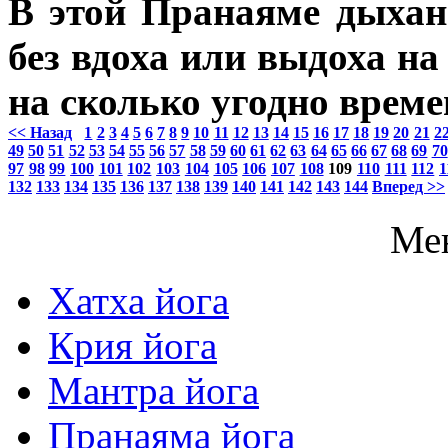
В этой Пранаяме дыхан
без вдоха или выдоха на
на сколько угодно време
<< Назад
1
2
3
4
5
6
7
8
9
10
11
12
13
14
15
16
17
18
19
20
21
2
49
50
51
52
53
54
55
56
57
58
59
60
61
62
63
64
65
66
67
68
69
70
97
98
99
100
101
102
103
104
105
106
107
108
109
110
111
112
1
132
133
134
135
136
137
138
139
140
141
142
143
144
Вперед >>
Ме
Хатха йога
Крия йога
Мантра йога
Пранаяма йога