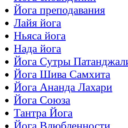
Йога преподавания
Лайя йога
Ньяса йога
Нада йога
Йога Сутры Патанджал
Йога Шива Самхита
Йога Ананда Лахари
Йога Союза
Тантра Йога
Йога Влюбленности