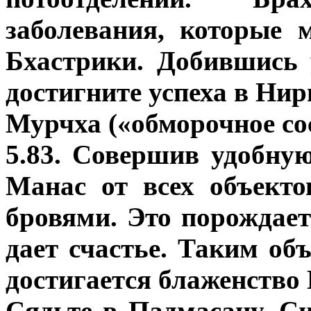
заболевания, которые
Бхастрики. Добившись 
достигните успеха в Ни
Мурчха («обморочное со
5.83. Совершив удобну
Манас от всех объект
бровями. Это порождает
дает счастье. Таким о
достигается блаженство 
Сядьте в Падмасану, С