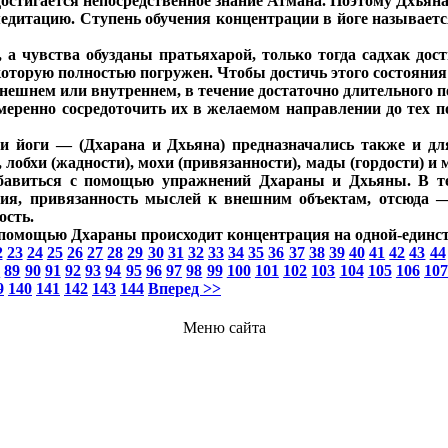
 достигается непосредственное знание Атмана. Поэтому Дхъяна
едитацию. Ступень обучения концентрации в йоге называетс
а чувства обузданы пратьяхарой, только тогда садхак дост
 которую полностью погружен. Чтобы достичь этого состояни
нешнем или внутреннем, в течение достаточно длительного п
меренно сосредоточить их в желаемом направлении до тех п
 йоги — (Дхарана и Дхьяна) предназначались также и дл
 лобхи (жадности), мохи (привязанности), мады (гордости) и
избавиться с помощью упражнений Дхараны и Дхьяны. В те
ия, привязанность мыслей к внешним объектам, отсюда —
ость.
помощью Дхараны происходит концентрация на одной-единст
2
23
24
25
26
27
28
29
30
31
32
33
34
35
36
37
38
39
40
41
42
43
44
8
89
90
91
92
93
94
95
96
97
98
99
100
101
102
103
104
105
106
10
9
140
141
142
143
144
Вперед >>
Меню сайта