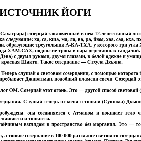
ОИСТОЧНИК ЙОГИ
(Сахасрара) созерцай заключенный в нем 12-лепестковый лот
 следующие: ха, са, кша, ма, ла, ва, ра, йюм, хаа, саа, кха, п
инии, образующие треугольник А-КА-ТХА, у которого три уг
диада ХАМ-САХ, подножие трона и пара деревянных сандалий.
-Дэва) с двумя руками, двумя глазами, в белой одежде и умащ
 — красная Шакти. Такое созерцание — Стхула Дхъяна.
но. Теперь слушай о световом созерцании, с помощью которого
 пребывает Дживатман, подобный пламени свечи. Созерцай эт
лог ОМ. Созерцай этот огонь. Это — другой способ световой
озерцании. Слушай теперь от меня о тонкой (Сукшма) Дхъян
робуждена, она соединяется с Атманом и покидает тело ч
менчивости и тонкости.
стойчивым взглядом в пространство без моргания. Это — то
я, а тонкое созерцание в 100 000 раз выше светового созерцан