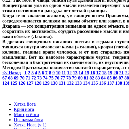
6.22. Так тебе, о Чанда, описан путь Дхъяна Йоги, которым
Концентрация ума на одной мысли незаметно переходит в м
этими состояниями рассудка нет четкой границы.
Когда тело закалено асанами, ум очищен огнем Пранаямы, 
сосредоточивается целиком на одном объекте или задаче, в
Дхарана — это концентрация внимания на одном объекте, в
сократить их активность, обуздать рассеянные мысли и на
вами объекте (Лакшья).
В древних священных писаниях шестая и седьмая ступени
таящихся внутри человека: камы (желания), кродхи (гнева),
колонна, главные враги человека, и от них старались 
мышления. Вот их наиболее характерные черты: тенденц
бесконечная и быстротечная их сменяемость, их неустойчив
Методом Пратьяхары количество мыслей сокращается, а с 
<< Назад
1
2
3
4
5
6
7
8
9
10
11
12
13
14
15
16
17
18
19
20
21
2
67
68
69
70
71
72
73
74
75
76
77
78
79
80
81
82
83
84
85
86
87
8
124
125
126
127
128
129
130
131
132
133
134
135
136
137
138
13
Хатха йога
Крия йога
Мантра йога
Пранаяма йога
Хатха Йога (ч.1)