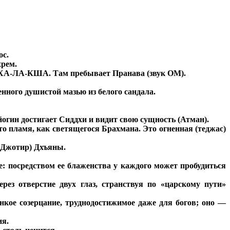
ос.
хрем.
ла ХА-ЛА-КША. Там пребывает Пранава (звук ОМ).
енного душистой мазью из белого сандала.
 йогин достигает Сиддхи и видит свою сущность (Атман).
о пламя, как светящегося Брахмана. Это огненная (теджас)
 (Джотир) Дхъяны.
е: посредством ее блаженства у каждого может пробудиться
ерез отверстие двух глаз, странствуя по «царскому пути»
нкое созерцание, труднодостижимое даже для богов; оно —
ия.