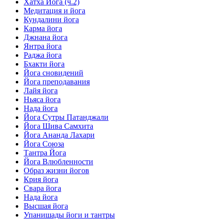
Хатха Йога (ч.2)
Медитация и йога
Кундалини йога
Карма йога
Джнана йога
Янтра йога
Раджа йога
Бхакти йога
Йога сновидений
Йога преподавания
Лайя йога
Ньяса йога
Нада йога
Йога Сутры Патанджали
Йога Шива Самхита
Йога Ананда Лахари
Йога Союза
Тантра Йога
Йога Влюбленности
Образ жизни йогов
Крия йога
Свара йога
Нада йога
Высшая йога
Упанишады йоги и тантры