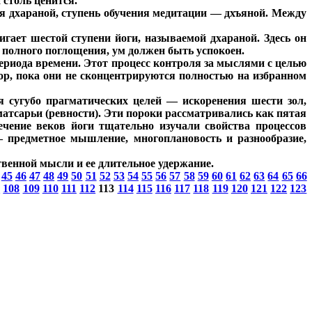
 столь ценится.
я дхараной, ступень обучения медитации — дхъяной. Между
игает шестой ступени йоги, называемой дхараной. Здесь он
я полного поглощения, ум должен быть успокоен.
ериода времени. Этот процесс контроля за мыслями с целью
ор, пока они не сконцентрируются полностью на избранном
я сугубо прагматических целей — искоренения шести зол,
 матсарьи (ревности). Эти пороки рассматривались как пятая
чение веков йоги тщательно изучали свойства процессов
 предметное мышление, многоплановость и разнообразие,
венной мысли и ее длительное удержание.
45
46
47
48
49
50
51
52
53
54
55
56
57
58
59
60
61
62
63
64
65
66
7
108
109
110
111
112
113
114
115
116
117
118
119
120
121
122
123