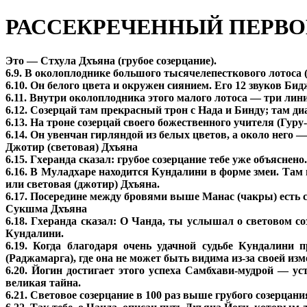
РАССЕКРЕЧЕННЫЙ ПЕРВ
Это — Стхула Дхъяна (грубое созерцание).
6.9. В околоплоднике большого тысячелепесткового лотоса 
6.10. Он белого цвета и окружен сиянием. Его 12 звуков Биджа
6.11. Внутри околоплодника этого малого лотоса — три л
6.12. Созерцай там прекрасный трон с Нада и Бинду; там 
6.13. На троне созерцай своего божественного учителя (Гуру
6.14. Он увенчан гирляндой из белых цветов, а около него
Джотир (световая) Дхъяна
6.15. Гхеранда сказал: грубое созерцание тебе уже объясне
6.16. В Муладхаре находится Кундалини в форме змеи. Там
или световая (джотир) Дхъяна.
6.17. Посередине между бровями выше Манас (чакры) есть с
Сукшма Дхъяна
6.18. Гхеранда сказал: О Чанда, ты услышал о световом с
Кундалини.
6.19. Когда благодаря очень удачной судьбе Кундалини п
(Раджамарга), где она не может быть видима из-за своей из
6.20. Йогин достигает этого успеха Самбхави-мудрой — у
великая тайна.
6.21. Световое созерцание в 100 раз выше грубого созерцани