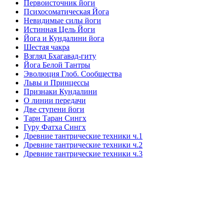
Первоисточник йоги
Психосоматическая Йога
Невидимые силы йоги
Истинная Цель Йоги
Йога и Кундалини йога
Шестая чакра
Взгляд Бхагавад-гиту
Йога Белой Тантры
Эволюция Глоб. Сообщества
Львы и Принцессы
Признаки Кундалини
О линии передачи
Две ступени йоги
Тарн Таран Сингх
Гуру Фатха Сингх
Древние тантрические техники ч.1
Древние тантрические техники ч.2
Древние тантрические техники ч.3