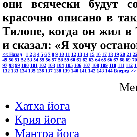
они всячески будут с
красочно описано в та
Тилопе, когда он жил в
и сказал: «Я хочу остан
<< Назад
1
2
3
4
5
6
7
8
9
10
11
12
13
14
15
16
17
18
19
20
21
2
49
50
51
52
53
54
55
56
57
58
59
60
61
62
63
64
65
66
67
68
69
70
97
98
99
100
101
102
103
104
105
106
107
108
109
110
111
112
1
132
133
134
135
136
137
138
139
140
141
142
143
144
Вперед >>
Ме
Хатха йога
Крия йога
Мантра йога