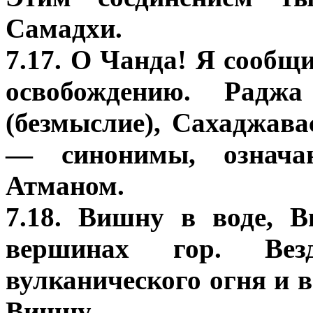
Самадхи.
7.17. О Чанда! Я сообщ
освобождению. Радж
(безмыслие), Сахаджавас
— синонимы, означа
Атманом.
7.18. Вишну в воде, 
вершинах гор. Ве
вулканического огня и 
Вишну.