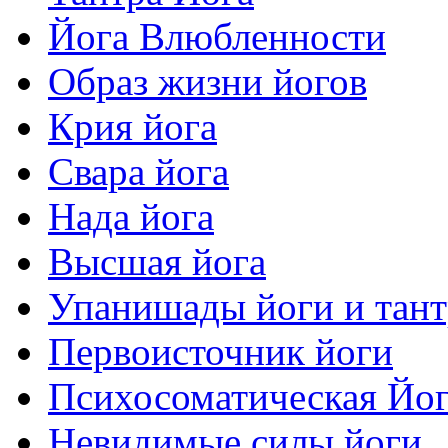
Йога Влюбленности
Образ жизни йогов
Крия йога
Свара йога
Нада йога
Высшая йога
Упанишады йоги и тан
Первоисточник йоги
Психосоматическая Йо
Невидимые силы йоги