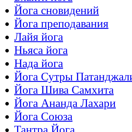
Йога сновидений
Йога преподавания
Лайя йога
Ньяса йога
Нада йога
Йога Сутры Патанджал
Йога Шива Самхита
Йога Ананда Лахари
Йога Союза
Тантра Йога