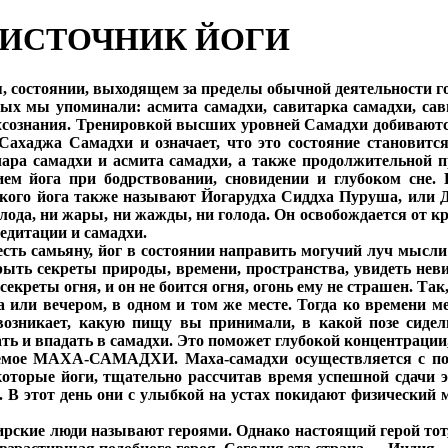
ОИСТОЧНИК ЙОГИ
ия, состоянии, выходящем за пределы обычной деятельности г
х мы упоминали: асмита самадхи, савитарка самадхи, савич
хсознания. Тренировкой высших уровней Самадхи добиваются т
ахаджа Самадхи и означает, что это состояние становится
ичара самадхи и асмита самадхи, а также продолжительной 
ем йога при бодрствовании, сновидении и глубоком сне
акого йога также называют Йогарудха Сиддха Пуруша, или
лода, ни жары, ни жажды, ни голода. Он освобождается от к
едитации и самадхи.
сть самьяну, йог в состоянии направить могучий луч мысли
крыть секреты природы, времени, пространства, увидеть не
секреты огня, и он не боится огня, огонь ему не страшен. Так
 или вечером, в одном и том же месте. Тогда ко времени м
 возникает, какую пищу вы принимали, в какой позе сиде
ть и впадать в самадхи. Это поможет глубокой концентрации
ваемое МАХА-САМАДХИ. Маха-самадхи осуществляется с п
которые йоги, тщательно рассчитав время успешной сдачи 
с). В этот день они с улыбкой на устах покидают физический 
ирские люди называют героями. Однако настоящий герой тот,