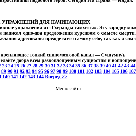
 взрастившая подобного героя. Сегодня эта страна — Индия.
Х УПРАЖНЕНИЙ ДЛЯ НАЧИНАЮЩИХ
ктивные упражнения из «Гхеранды самхиты». Эту зарядку мо
 написал одно-два предложения курсивом о смысле смерти
желания адресованы прежде всего самому себе, так как я сам 
укрепляющее тонкий спиномозговой канал — Сушумну).
 пожелайте добра всем развоплощенным сущностям и воплоще
2
23
24
25
26
27
28
29
30
31
32
33
34
35
36
37
38
39
40
41
42
43
44
8
89
90
91
92
93
94
95
96
97
98
99
100
101
102
103
104
105
106
10
9
140
141
142
143
144
Вперед >>
Меню сайта