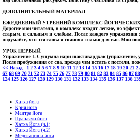
над собственным рассудком. Воистину счастлива та страна,
ДОПОЛНИТЕЛЬНЫЙ МАТЕРИАЛ
ЕЖЕДНЕВНЫЙ УТРЕННИЙ КОМПЛЕКС ЙОГИЧЕСКИ
Дорогие мои читатели, в комплекс входят легкие, но эффе
старым, и сильным и слабым. После каждого упражнения я
подумайте, что эти слова я сочинял только для вас. Мои по
УРОК ПЕРВЫЙ
Упражнение 1. Сушумна нари шактивардхак (упражнение, 
После пробуждения от сна, прежде чем встать с постели,
<< Назад
1
2
3
4
5
6
7
8
9
10
11
12
13
14
15
16
17
18
19
20
21
2
67
68
69
70
71
72
73
74
75
76
77
78
79
80
81
82
83
84
85
86
87
8
124
125
126
127
128
129
130
131
132
133
134
135
136
137
138
13
Хатха йога
Крия йога
Мантра йога
Пранаяма йога
Хатха Йога (ч.1)
Хатха Йога (ч.2)
Медитация и йога