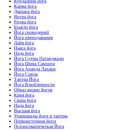
Кундалини йога
Карма йога
Джнана йога
Янтра йога
Раджа йога
Бхакти йога
Йога сновидений
Йога преподавания
Лайя йога
Ньяса йога
Нада йога
Йога Сутры Патанджали
Йога Шива Самхита
Йога Ананда Лахари
Йога Союза
Тантра Йога
Йога Влюбленности
Образ жизни йогов
Крия йога
Свара йога
Нада йога
Высшая йога
Упанишады йоги и тантры
Первоисточник йоги
Психосоматическая Йога