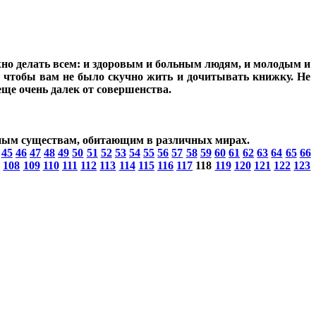
жно делать всем: и здоровым и больным людям, и молодым и
, чтобы вам не было скучно жить и дочитывать книжку. Не
еще очень далек от совершенства.
нным существам, обитающим в различных мирах.
45
46
47
48
49
50
51
52
53
54
55
56
57
58
59
60
61
62
63
64
65
66
7
108
109
110
111
112
113
114
115
116
117
118
119
120
121
122
123