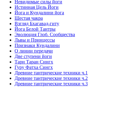
Невидимые силы йоги
Истинная Цель Йоги
Йога и Кундалини йога
Шестая чакра
Взгляд Бхагавад-гиту
Йога Белой Тантры
Эволюция Глоб. Сообщества
Львы и Принцессы
Признаки Кундалини
О линии передачи
Две ступени йоги
Тарн Таран Сингх
Гуру Фатха Сингх
Древние тантрические техники ч.1
Древние тантрические техники ч.2
Древние тантрические техники ч.3