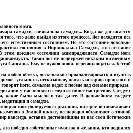
оловного мозга.
ара самадхи, савикальпа самадхи... Когда же достигается
ого, что даже выйдя из этого процесса, йог находится все
 его естественным состоянием. Но это состояние довольно
практики состояния в Нирвикальпа Самадхи, это состояние
. В этом высшем состоянии асампраджаната Самадхи йога
 Дживанмукта. Такой йог не подвержен никаким низменным
руга Сансары. Ему не нужно вновь перевоплощаться. К этой
 на любой объект, досконально проанализировать и изучить
видимое, услышать несказанное, понять историю прошлого и
, говорят йоги, самьяма ведет к победе над силами природы.
едитации у вас появится медитативное настроение. Следует
ли, какие были мысли и так далее. В дальнейшем следует
, медитации и самадхи.
омощью контролируемого дыхания, которое останавливает
экзаменов в Земной школе, всенародно объявляют о точной
мир навсегда, оставив достойнейшим из нас свои йогические
 кто победил собственные чувства и желания, кто поднялся