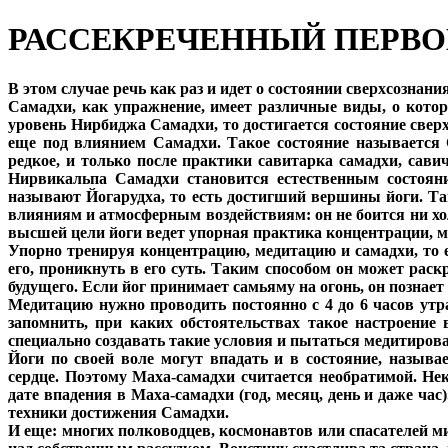
РАССЕКРЕЧЕННЫЙ ПЕРВ
В этом случае речь как раз и идет о состоянии сверхсознан
Самадхи, как упражнение, имеет различные виды, о которы
уровень Нирбиджа Самадхи, то достигается состояние свер
еще под влиянием Самадхи. Такое состояние называется С
редкое, и только после практики савитарка самадхи, сав
Нирвикальпа Самадхи становится естественным состояни
называют Йогарудха, то есть достигший вершины йоги. Т
влияниям и атмосферным воздействиям: он не боится ни хо
высшей цели йоги ведет упорная практика концентрации, м
Упорно тренируя концентрацию, медитацию и самадхи, то е
его, проникнуть в его суть. Таким способом он может рас
будущего. Если йог принимает самьяму на огонь, он познает 
Медитацию нужно проводить постоянно с 4 до 6 часов утра
запомнить, при каких обстоятельствах такое настроение
специально создавать такие условия и пытаться медитирова
Йоги по своей воле могут впадать и в состояние, назы
сердце. Поэтому Маха-самадхи считается необратимой. Не
дате впадения в Маха-самадхи (год, месяц, день и даже ча
техники достижения Самадхи.
И еще: многих полководцев, космонавтов или спасателей м