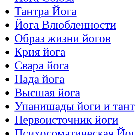
Тантра Йога
Йога Влюбленности
Образ жизни йогов
Крия йога
Свара йога
Нада йога
Высшая йога
Упанишады йоги и тан
Первоисточник йоги
Психосоматическая Йо