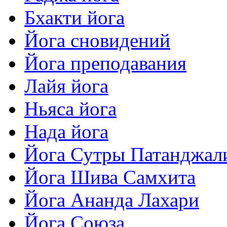
Бхакти йога
Йога сновидений
Йога преподавания
Лайя йога
Ньяса йога
Нада йога
Йога Сутры Патанджал
Йога Шива Самхита
Йога Ананда Лахари
Йога Союза