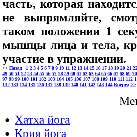
часть, которая находит
не выпрямляйте, смот
таком положении 1 сек
мышцы лица и тела, кр
участие в упражнении.
<< Назад
1
2
3
4
5
6
7
8
9
10
11
12
13
14
15
16
17
18
19
20
21
2
49
50
51
52
53
54
55
56
57
58
59
60
61
62
63
64
65
66
67
68
69
70
97
98
99
100
101
102
103
104
105
106
107
108
109
110
111
112
1
132
133
134
135
136
137
138
139
140
141
142
143
144
Вперед >>
Ме
Хатха йога
Крия йога