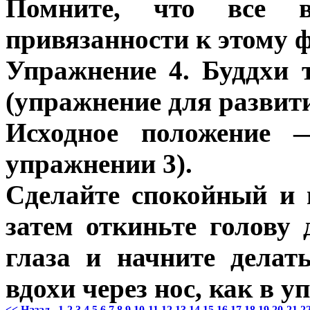
Помните, что все 
привязанности к этому 
Упражнение 4. Буддхи 
(упражнение для развит
Исходное положение 
упражнении 3).
Сделайте спокойный и 
затем откиньте голову 
глаза и начните делат
вдохи через нос, как в у
<< Назад
1
2
3
4
5
6
7
8
9
10
11
12
13
14
15
16
17
18
19
20
21
2