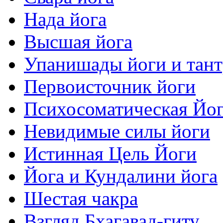
Нада йога
Высшая йога
Упанишады йоги и тан
Первоисточник йоги
Психосоматическая Йо
Невидимые силы йоги
Истинная Цель Йоги
Йога и Кундалини йога
Шестая чакра
Взгляд Бхагавад-гиту