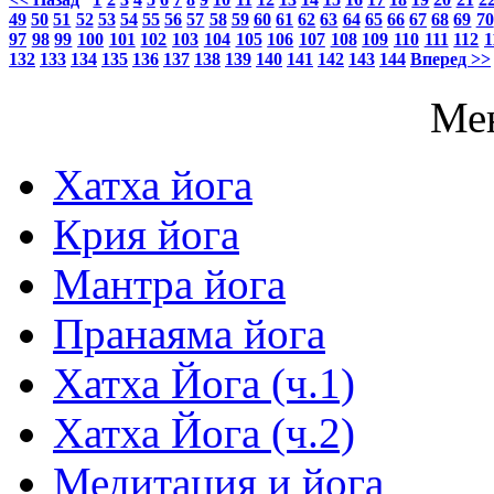
49
50
51
52
53
54
55
56
57
58
59
60
61
62
63
64
65
66
67
68
69
70
97
98
99
100
101
102
103
104
105
106
107
108
109
110
111
112
1
132
133
134
135
136
137
138
139
140
141
142
143
144
Вперед >>
Ме
Хатха йога
Крия йога
Мантра йога
Пранаяма йога
Хатха Йога (ч.1)
Хатха Йога (ч.2)
Медитация и йога