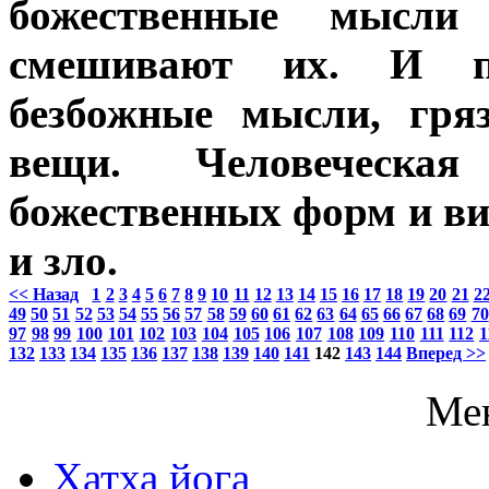
божественные мысли
смешивают их. И по
безбожные мысли, гря
вещи. Человеческ
божественных форм и ви
и зло.
<< Назад
1
2
3
4
5
6
7
8
9
10
11
12
13
14
15
16
17
18
19
20
21
2
49
50
51
52
53
54
55
56
57
58
59
60
61
62
63
64
65
66
67
68
69
70
97
98
99
100
101
102
103
104
105
106
107
108
109
110
111
112
1
132
133
134
135
136
137
138
139
140
141
142
143
144
Вперед >>
Ме
Хатха йога