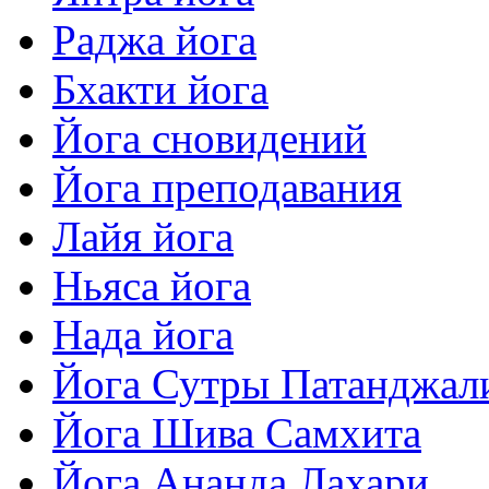
Раджа йога
Бхакти йога
Йога сновидений
Йога преподавания
Лайя йога
Ньяса йога
Нада йога
Йога Сутры Патанджал
Йога Шива Самхита
Йога Ананда Лахари