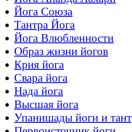
Йога Союза
Тантра Йога
Йога Влюбленности
Образ жизни йогов
Крия йога
Свара йога
Нада йога
Высшая йога
Упанишады йоги и тан
Первоисточник йоги