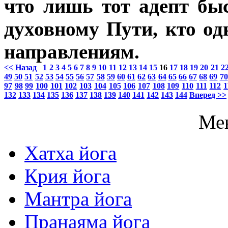
что лишь тот адепт бы
духовному Пути, кто од
направлениям.
<< Назад
1
2
3
4
5
6
7
8
9
10
11
12
13
14
15
16
17
18
19
20
21
2
49
50
51
52
53
54
55
56
57
58
59
60
61
62
63
64
65
66
67
68
69
70
97
98
99
100
101
102
103
104
105
106
107
108
109
110
111
112
1
132
133
134
135
136
137
138
139
140
141
142
143
144
Вперед >>
Ме
Хатха йога
Крия йога
Мантра йога
Пранаяма йога