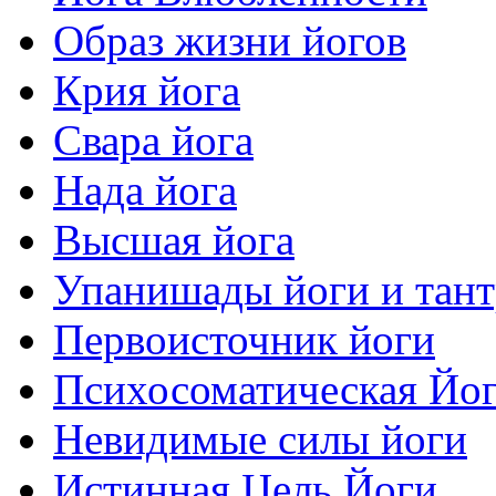
Образ жизни йогов
Крия йога
Свара йога
Нада йога
Высшая йога
Упанишады йоги и тан
Первоисточник йоги
Психосоматическая Йо
Невидимые силы йоги
Истинная Цель Йоги