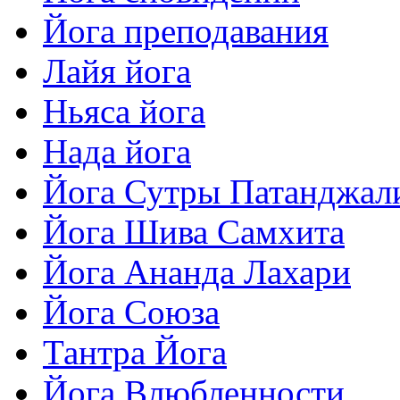
Йога преподавания
Лайя йога
Ньяса йога
Нада йога
Йога Сутры Патанджал
Йога Шива Самхита
Йога Ананда Лахари
Йога Союза
Тантра Йога
Йога Влюбленности