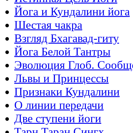
Йога и Кундалини йога
Шестая чакра
Взгляд Бхагавад-гиту
Йога Белой Тантры
Эволюция Глоб. Сообщ
Львы и Принцессы
Признаки Кундалини
О линии передачи
Две ступени йоги
Тарн Таран Сингх