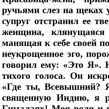
ручьями слез на щеках 
супруг отстранил ее тв
женщина, клянущаяся
манящая к себе своей п
неукрощенное эго, пор
говорил ему: «Это Я».
тихого голоса. Он искр
«Где ты, Всевышний? Я
священную Индию, я р
Гималаях! Моя воля и 