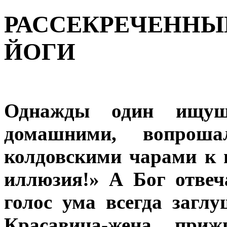
РАССЕКРЕЧЕННЫ
ЙОГИ
Однажды один ищущ
домашними, вопрош
колдовскими чарами к 
иллюзия!» А Бог отве
голос ума всегда заглу
Красавица-жена, при