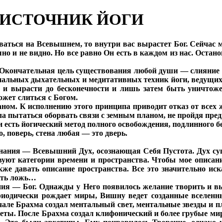
ОИСТОЧНИК ЙОГИ
оваться на Всевышнем, то внутри вас вырастет Бог. Сейчас
 и не видно. Но все равно Он есть в каждом из нас. Остано
 Окончательная цель существования любой души — слияние с
циальных дыхательных и медитативных техник йоги, ведущих
я и вырасти до бесконечности и лишь затем быть уничтож
ожет слиться с Богом.
ом. К исполнению этого принципа приводит отказ от всех ж
а пытаться оборвать связи с земным планом, не пройдя пре
и есть йогический метод полного освобождения, подлинного б
, поверь, стена любая — это дверь.
ознания — Всевышний Дух, осознающая Себя Пустота. Дух су
вуют категории времени и пространства. Чтобы мое описан
же давать описание пространства. Все это значительно иск
есть ложь…
ия — Бог. Однажды у Него появилось желание творить и выр
одически рождает миры, Вишну ведет созданные вселенн
але Брахма создал ментальный свет, ментальные звезды и п
неты. После Брахма создал клифонический и более грубые ми