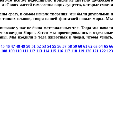
го-то все же недоставало. Брахме не хватало дружеского
 из Своих частей самоосознающих существ, которые смогли
ны сразу, в самом начале творения, мы были двуполыми и
ые тонких планов, творя нашей фантазией новые миры. Мы
 вначале у нас не было материальных тел. Тогда мы начали
нет созвездия Лиры. Затем мы проецировались в отдельные
равы. Мы входили в тела животных и людей, чтобы узнать,
45
46
47
48
49
50
51
52
53
54
55
56
57
58
59
60
61
62
63
64
65
66
7
108
109
110
111
112
113
114
115
116
117
118
119
120
121
122
123