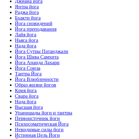
Джнана йога
Янтра йога
Раджа йога
Бхакти йога
Йога сновидений
Йога преподавания
Лайя йога
Ньяса йога
Нада йога
Йога Сутры Патанджали
Йога Шива Самхита
Йога Ананда Лахари
Йога Союза
Тантра Йога
Йога Влюбленности
Образ жизни йогов
Крия йога
Свара йога
Нада йога
Высшая йога
Упанишады йоги и тантры
Первоисточник йоги
Психосоматическая Йога
Невидимые силы йоги
Истинная Цель Йоги