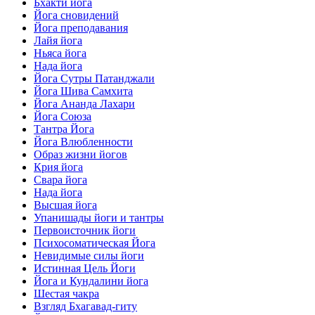
Бхакти йога
Йога сновидений
Йога преподавания
Лайя йога
Ньяса йога
Нада йога
Йога Сутры Патанджали
Йога Шива Самхита
Йога Ананда Лахари
Йога Союза
Тантра Йога
Йога Влюбленности
Образ жизни йогов
Крия йога
Свара йога
Нада йога
Высшая йога
Упанишады йоги и тантры
Первоисточник йоги
Психосоматическая Йога
Невидимые силы йоги
Истинная Цель Йоги
Йога и Кундалини йога
Шестая чакра
Взгляд Бхагавад-гиту