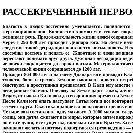
РАССЕКРЕЧЕННЫЙ ПЕРВ
Благость в людях постепенно уменьшается, появляются 
жертвоприношения. Количество хромосом в геноме сокра
возникает речь. Продолжительность жизни людей сокращаетс
Через 1 296 000 лет приходит Двапара юга. На Земле на
следствие такой деградации появляется письменность. Не
способны постичь и понять ее. Животные и люди начина
перестают понимать друг друга. Духовная деградация веде
человека сокращается до сорока восьми. Материалистичес
человеческой жизни сокращается до 1200 лет.
Проходит 864 000 лет и на смену Двапара юги приходит Кал
тупости, боли и грехов. Земляне начинают яростно истре
бедствуют, а преступники процветают. В Кали югу многие 
невиданные болезни. Повсюду на Земле царит ложь, алчно
Ведам, от начала Кали юги до сегодняшних времен на Земле
После Кали юги опять наступает Сатья юга и все повторяе
сегмент круга. Свастика вращается по часовой стрелке, и ю
Четыре юги составляют одну махаюгу. А 1000 махаюг, след
солнц, они дотла сжигают все миры, которые затем возро
но и все души, все существа, включая самого Брахму. Зат
начинают желать и поэтому подвергаются грехопадению — в