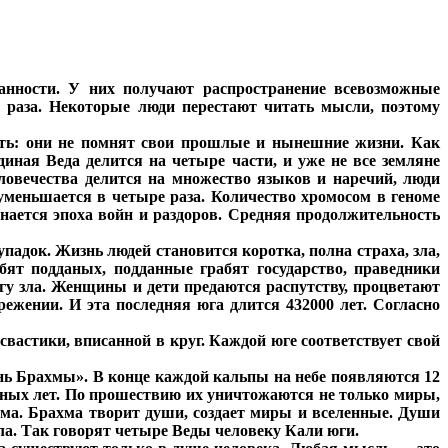
занности. У них получают распространение всевозможные
 раза. Некоторые люди перестают читать мысли, поэтому
мять: они не помнят свои прошлые и нынешние жизни. Как
иная Веда делится на четыре части, и уже не все земляне
овечества делится на множество языков и наречий, люди
 уменьшается в четыре раза. Количество хромосом в геноме
нается эпоха войн и раздоров. Средняя продолжительность
падок. Жизнь людей становится коротка, полна страха, зла,
абят подданых, подданные грабят государство, праведники
угу зла. Женщины и дети предаются распутству, процветают
ежении. И эта последняя юга длится 432000 лет. Согласно
вастики, вписанной в круг. Каждой юге соответствует свой
ень Брахмы». В конце каждой кальпы на небе появляются 12
нных лет. По прошествию их уничтожаются не только миры,
ахма. Брахма творит души, создает миры и вселенные. Души
а. Так говорят четыре Веды человеку Кали юги.