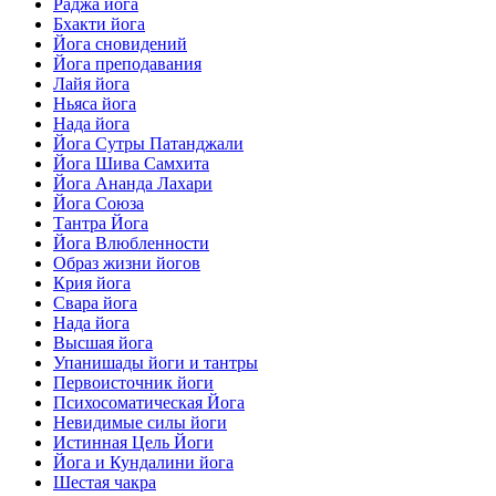
Раджа йога
Бхакти йога
Йога сновидений
Йога преподавания
Лайя йога
Ньяса йога
Нада йога
Йога Сутры Патанджали
Йога Шива Самхита
Йога Ананда Лахари
Йога Союза
Тантра Йога
Йога Влюбленности
Образ жизни йогов
Крия йога
Свара йога
Нада йога
Высшая йога
Упанишады йоги и тантры
Первоисточник йоги
Психосоматическая Йога
Невидимые силы йоги
Истинная Цель Йоги
Йога и Кундалини йога
Шестая чакра