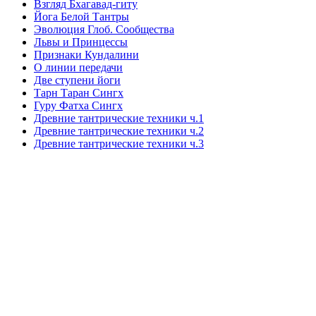
Взгляд Бхагавад-гиту
Йога Белой Тантры
Эволюция Глоб. Сообщества
Львы и Принцессы
Признаки Кундалини
О линии передачи
Две ступени йоги
Тарн Таран Сингх
Гуру Фатха Сингх
Древние тантрические техники ч.1
Древние тантрические техники ч.2
Древние тантрические техники ч.3