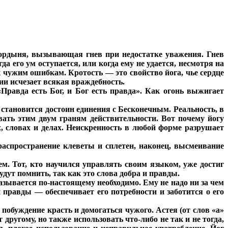
 гордыня, вызывающая гнев при недостатке уважения. Гнев
а его ум оступается, или когда ему не удается, несмотря на
к чужим ошибкам. Кротость — это свойство йога, чье сердце
ии исчезает всякая враждебность.
Правда есть Бог, и Бог есть правда». Как огонь выжигает
становится достоин единения с Бесконечным. Реальность, в
овать этим двум граням действительности. Вот почему йогу
, словах и делах. Неискренность в любой форме разрушает
распространение клеветы и сплетен, наконец, высмеивание
ем. Тот, кто научился управлять своим языком, уже достиг
удут помнить, так как это слова добра и правды.
казывается по-настоящему необходимо. Ему не надо ни за чем
 правды — обеспечивает его потребности и заботится о его
побуждение красть и домогаться чужого. Астея (от слов «а»
другому, но также использовать что-либо не так и не тогда,