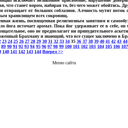
инцип исключает незаконное присвоение, нарушение доверия
, что станет вором, набирая то, без чего может обойтись. Др
и отвращает от больших соблазнов. Алчность мутит поток с
ежным хранилищем всех сокровищ.
енная жизнь, посвященная религиозным занятиям и самообуз
о йога источает аромат. Пока йог удерживает ее в себе, он 
ицательное, оно не предполагает ни принудительного аскет
рженный Брахману и знающий, что все сущее заключено в Бр
2
23
24
25
26
27
28
29
30
31
32
33
34
35
36
37
38
39
40
41
42
43
44
8
89
90
91
92
93
94
95
96
97
98
99
100
101
102
103
104
105
106
10
9
140
141
142
143
144
Вперед >>
Меню сайта