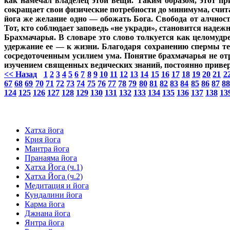
как намечал владелец этой вещи. Таким образом, этот пр
сокращает свои физические потребности до минимума, считая
йога же желание одно — обожать Бога. Свобода от алчност
Тот, кто соблюдает заповедь «не укради», становится над
Брахмачарья. В словаре это слово толкуется как целомудр
удержание ее — к жизни. Благодаря сохранению спермы тел
сосредоточенным усилием ума. Понятие брахмачарья не отр
изучением священных ведических знаний, постоянно приве
<< Назад
1
2
3
4
5
6
7
8
9
10
11
12
13
14
15
16
17
18
19
20
21
2
67
68
69
70
71
72
73
74
75
76
77
78
79
80
81
82
83
84
85
86
87
8
124
125
126
127
128
129
130
131
132
133
134
135
136
137
138
13
Хатха йога
Крия йога
Мантра йога
Пранаяма йога
Хатха Йога (ч.1)
Хатха Йога (ч.2)
Медитация и йога
Кундалини йога
Карма йога
Джнана йога
Янтра йога