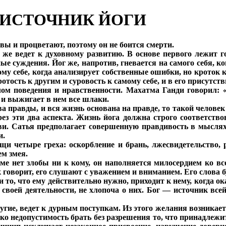
ОИСТОЧНИК ЙОГИ
вы и процветают, поэтому он не боится смерти.
ой же ведет к духовному развитию. В основе первого лежит
 суждения. Йог же, напротив, гневается на самого себя, когд
ому себе, когда анализирует собственные ошибки, но кроток 
ость к другим и суровость к самому себе, и в его присутств
м поведения и нравственности. Махатма Ганди говорил: «
 и выжигает в нем все шлаки.
 правды, и вся жизнь основана на правде, то такой человек 
рез эти два аспекта. Жизнь йога должна строго соответств
ви. Сатья предполагает совершенную правдивость в мыслях
и.
щи четыре греха: оскорбление и брань, лжесвидетельство, 
ем змея.
ме нет злобы ни к кому, он наполняется милосердием ко вс
к говорит, его слушают с уважением и вниманием. Его слова б
 то, что ему действительно нужно, приходит к нему, когда о
 своей деятельности, не хлопоча о них. Бог — источник всей
угие, ведет к дурным поступкам. Из этого желания возникает 
ько недопустимость брать без разрешения то, что принадлежит 