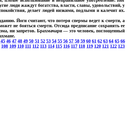
, плохое использование и неправильное употребление. Йог
угие люди жаждут богатства, власти, славы, удовольствий, у
покойствия, делает людей низкими, подлыми и калечит их.
данию. Йоги считают, что потеря спермы ведет к смерти, а
может не бояться смерти. Отсюда предписание сохранять ее
изма, ни запретов. Брахмачари — это человек, поглощенный
ахмане.
45
46
47
48
49
50
51
52
53
54
55
56
57
58
59
60
61
62
63
64
65
66
7
108
109
110
111
112
113
114
115
116
117
118
119
120
121
122
123