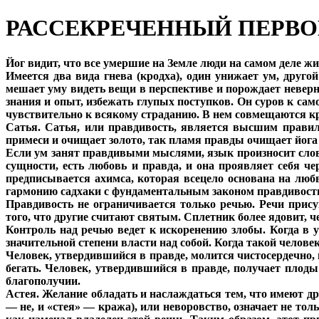
РАССЕКРЕЧЕННЫЙ ПЕРВ
Йог видит, что все умершие на Земле люди на самом деле жи
Имеется два вида гнева (кродха), один унижает ум, друг
мешает уму видеть вещи в перспективе и порождает неверные
знания и опыт, избежать глупых поступков. Он суров к сам
чувствительно к всякому страданию. В нем совмещаются крот
Сатья. Сатья, или правдивость, является высшим правило
примеси и очищает золото, так пламя правды очищает йога
Если ум занят правдивыми мыслями, язык произносит слова
сущности, есть любовь и правда, и она проявляет себя че
предписывается ахимса, которая всецело основана на люб
гармонию садхаки с фундаментальным законом правдивост
Правдивость не ограничивается только речью. Речи прису
того, что другие считают святым. Сплетник более ядовит, ч
Контроль над речью ведет к искоренению злобы. Когда в у
значительной степени власти над собой. Когда такой челове
Человек, утвердившийся в правде, молится чистосердечно, и
бегать. Человек, утвердившийся в правде, получает плоды
благополучии.
Астея. Желание обладать и наслаждаться тем, что имеют др
— не, и «стея» — кража), или неворовство, означает не тол