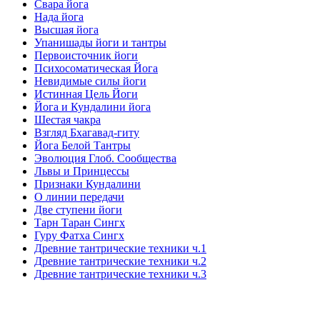
Свара йога
Нада йога
Высшая йога
Упанишады йоги и тантры
Первоисточник йоги
Психосоматическая Йога
Невидимые силы йоги
Истинная Цель Йоги
Йога и Кундалини йога
Шестая чакра
Взгляд Бхагавад-гиту
Йога Белой Тантры
Эволюция Глоб. Сообщества
Львы и Принцессы
Признаки Кундалини
О линии передачи
Две ступени йоги
Тарн Таран Сингх
Гуру Фатха Сингх
Древние тантрические техники ч.1
Древние тантрические техники ч.2
Древние тантрические техники ч.3