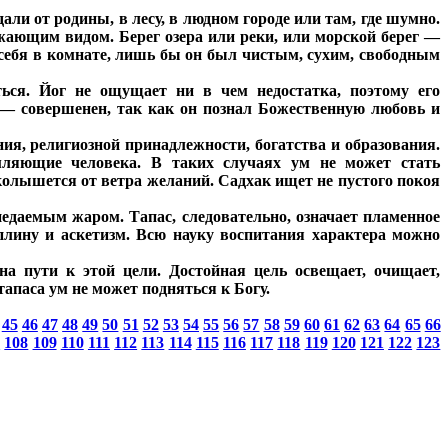
ли от родины, в лесу, в людном городе или там, где шумно.
ужающим видом. Берег озера или реки, или морской берег —
 себя в комнате, лишь бы он был чистым, сухим, свободным
ться. Йог не ощущает ни в чем недостатка, поэтому его
к — совершенен, так как он познал Божественную любовь и
ия, религиозной принадлежности, богатства и образования.
мляющие человека. В таких случаях ум не может стать
колышется от ветра желаний. Садхак ищет не пустого покоя
недаемым жаром. Тапас, следовательно, означает пламенное
плину и аскетизм. Всю науку воспитания характера можно
а пути к этой цели. Достойная цель освещает, очищает,
тапаса ум не может подняться к Богу.
45
46
47
48
49
50
51
52
53
54
55
56
57
58
59
60
61
62
63
64
65
66
7
108
109
110
111
112
113
114
115
116
117
118
119
120
121
122
123