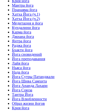
Крия йога
Мантра йога
Пранаяма йога
Хатха Йога (ч.1)
Хатха Йога (ч.2)
Медитация и йога
Кундалини йога
Карма йога
Джнана йога
Янтра йога
Раджа йога
Бхакти йога
Йога сновидений
Йога преподавания
Лайя йога
Ньяса йога
Нада йога
Йога Сутры Патанджали
Йога Шива Самхита
Йога Ананда Лахари
Йога Союза
Тантра Йога
Йога Влюбленности
Образ жизни йогов
Крия йога