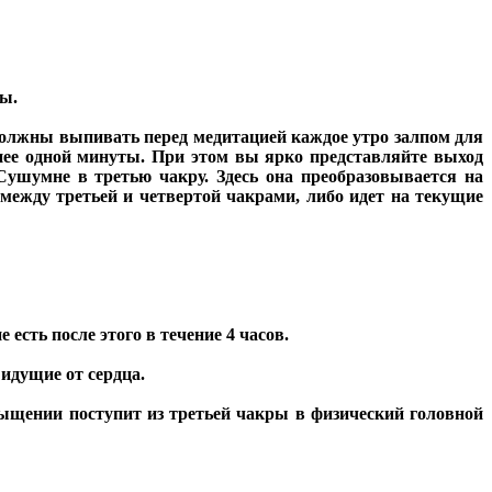
ры.
должны выпивать перед медитацией каждое утро залпом для
енее одной минуты. При этом вы ярко представляйте выход
Сушумне в третью чакру. Здесь она преобразовывается на
между третьей и четвертой чакрами, либо идет на текущие
есть после этого в течение 4 часов.
идущие от сердца.
асыщении поступит из третьей чакры в физический головной