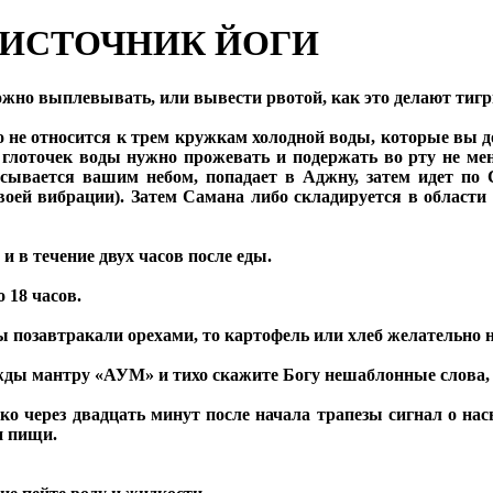
ОИСТОЧНИК ЙОГИ
ожно выплевывать, или вывести рвотой, как это делают тиг
о не относится к трем кружкам холодной воды, которые вы 
й глоточек воды нужно прожевать и подержать во рту не м
сывается вашим небом, попадает в Аджну, затем идет по 
оей вибрации). Затем Самана либо складируется в области 
и в течение двух часов после еды.
 18 часов.
 позавтракали орехами, то картофель или хлеб желательно не 
жды мантру «АУМ» и тихо скажите Богу нешаблонные слова, 
ько через двадцать минут после начала трапезы сигнал о н
и пищи.