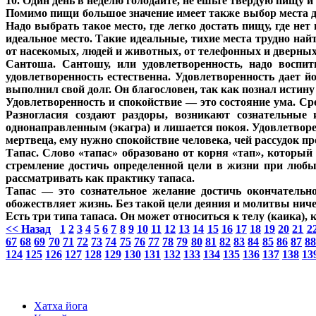
10. Один день в неделю голодайте, не ешьте твердую пищу и 
Помимо пищи большое значение имеет также выбор места для
Надо выбрать такое место, где легко достать пищу, где н
идеальное место. Такие идеальные, тихие места трудно на
от насекомых, людей и животных, от телефонных и дверных
Сантоша. Сантошу, или удовлетворенность, надо воспит
удовлетворенность естественна. Удовлетворенность дает 
выполнил свой долг. Он благословен, так как познал истину 
Удовлетворенность и спокойствие — это состояние ума. Ср
Разногласия создают раздоры, возникают сознательны
однонаправленным (экагра) и лишается покоя. Удовлетворе
мертвеца, ему нужно спокойствие человека, чей рассудок пр
Тапас. Слово «тапас» образовано от корня «тап», который
стремление достичь определенной цели в жизни при любы
рассматривать как практику тапаса.
Тапас — это сознательное желание достичь окончательн
обожествляет жизнь. Без такой цели деяния и молитвы ничего
Есть три типа тапаса. Он может относиться к телу (каика), к
<< Назад
1
2
3
4
5
6
7
8
9
10
11
12
13
14
15
16
17
18
19
20
21
2
67
68
69
70
71
72
73
74
75
76
77
78
79
80
81
82
83
84
85
86
87
8
124
125
126
127
128
129
130
131
132
133
134
135
136
137
138
13
Хатха йога