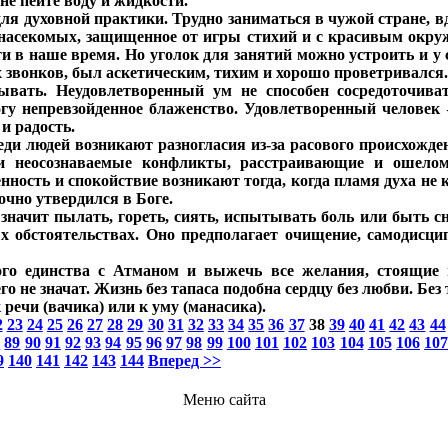
не пейте воду и жидкости.
 духовной практики. Трудно заниматься в чужой стране, вда
ет насекомых, защищенное от игры стихий и с красивым окр
йти в наше время. Но уголок для занятий можно устроить и у
 звонков, был аскетическим, тихим и хорошо проветривался.
ывать. Неудовлетворенный ум не способен сосредоточива
йогу непревзойденное блаженство. Удовлетворенный челове
и радость.
еди людей возникают разногласия из-за расового происхожден
е и неосознаваемые конфликты, расстраивающие и ошело
нность и спокойствие возникают тогда, когда пламя духа не 
очно утвердился в Боге.
 значит пылать, гореть, сиять, испытывать боль или быть с
х обстоятельствах. Оно предполагает очищение, самодисци
ого единства с Атманом и выжечь все желания, стоящие н
 не значат. Жизнь без тапаса подобна сердцу без любви. Без 
 речи (вачика) или к уму (манасика).
2
23
24
25
26
27
28
29
30
31
32
33
34
35
36
37
38
39
40
41
42
43
44
8
89
90
91
92
93
94
95
96
97
98
99
100
101
102
103
104
105
106
10
9
140
141
142
143
144
Вперед >>
Меню сайта