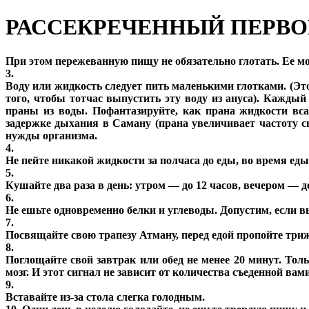
РАССЕКРЕЧЕННЫЙ ПЕРВ
При этом пережеванную пищу не обязательно глотать. Ее м
3.
Воду или жидкость следует пить маленькими глотками. (Эт
того, чтобы тотчас выпустить эту воду из ануса). Кажды
праны из воды. Пофантазируйте, как прана жидкости вса
задержке дыхания в Саману (прана увеличивает частоту св
нужды организма.
4.
Не пейте никакой жидкости за полчаса до еды, во время еды 
5.
Кушайте два раза в день: утром — до 12 часов, вечером — до
6.
Не ешьте одновременно белки и углеводы. Допустим, если вы
7.
Посвящайте свою трапезу Атману, перед едой пропойте три
8.
Поглощайте свой завтрак или обед не менее 20 минут. Тол
мозг. И этот сигнал не зависит от количества съеденной вам
9.
Вставайте из-за стола слегка голодным.