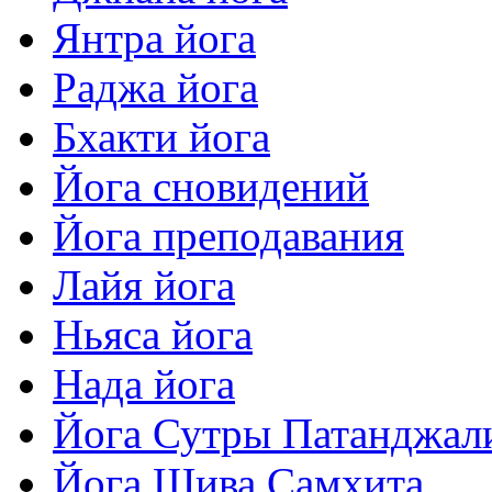
Янтра йога
Раджа йога
Бхакти йога
Йога сновидений
Йога преподавания
Лайя йога
Ньяса йога
Нада йога
Йога Сутры Патанджал
Йога Шива Самхита