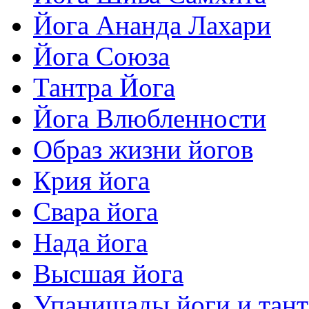
Йога Ананда Лахари
Йога Союза
Тантра Йога
Йога Влюбленности
Образ жизни йогов
Крия йога
Свара йога
Нада йога
Высшая йога
Упанишады йоги и тан