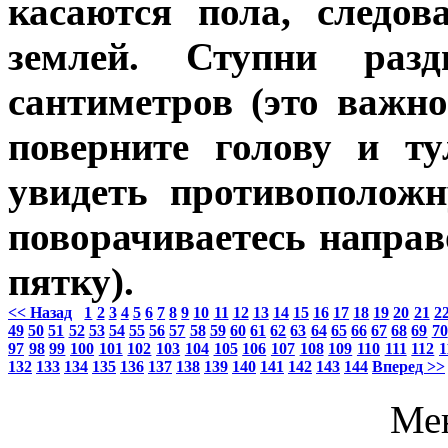
касаются пола, следов
землей. Ступни раз
сантиметров (это важно
поверните голову и т
увидеть противоположн
поворачиваетесь направ
пятку).
<< Назад
1
2
3
4
5
6
7
8
9
10
11
12
13
14
15
16
17
18
19
20
21
2
49
50
51
52
53
54
55
56
57
58
59
60
61
62
63
64
65
66
67
68
69
70
97
98
99
100
101
102
103
104
105
106
107
108
109
110
111
112
1
132
133
134
135
136
137
138
139
140
141
142
143
144
Вперед >>
Ме