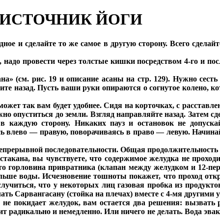
ОИСТОЧНИК ЙОГИ
ное и сделайте то же самое в другую сторону. Всего сделай
 надо провести через толстые кишки посредством 4-го и по
а» (см. рис. 19 и описание асаны на стр. 129). Нужно сесть
ите назад. Пусть ваши руки опираются о согнутое колено, 
ожет так вам будет удобнее. Сидя на корточках, с расставл
но опуститься до земли. Взгляд направляйте назад. Затем сд
 в каждую сторону. Никаких пауз и остановок не допуска
 влево — правую, поворачиваясь в право — левую. Начинай
епрерывной последовательности. Общая продолжительность 
4 стакана, вы чувствуете, что содержимое желудка не прох
что горловина привратника (клапан между желудком и 12-пе
льше воды. Исчезновение тошноты покажет, что проход откры
лучиться, что у некоторых лиц газовая пробка из продукто
ать Сарвангасану (стойка на плечах) вместе с 4-мя другими
е не покидает желудок, вам остается два решения: вызвать
т радикально и немедленно. Или ничего не делать. Вода эвак