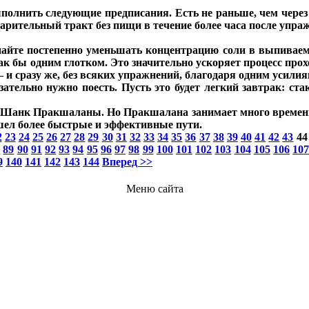
лнить следующие предписания. Есть не раньше, чем через 3
ельный тракт без пищи в течение более часа после упра
айте постепенно уменьшать концентрацию соли в выпиваемо
как бы одним глотком. Это значительно ускоряет процесс пр
 и сразу же, без всяких упражнений, благодаря одним усилия
ательно нужно поесть. Пусть это будет легкий завтрак: ст
 Шанк Пракшаланы. Но Пракшалана занимает много времени, 
ашел более быстрые и эффективные пути.
2
23
24
25
26
27
28
29
30
31
32
33
34
35
36
37
38
39
40
41
42
43
44
8
89
90
91
92
93
94
95
96
97
98
99
100
101
102
103
104
105
106
10
9
140
141
142
143
144
Вперед >>
Меню сайта