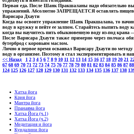
отдохнуть и избегать голодания.
Первая еда. После Шанк Пракшаланы надо обязательно выпо
упражнений. Абсолютно ЗАПРЕЩАЕТСЯ оставлять пищеварит
Варисара Дхаути
Когда вы освоите упражнение Шанк Пракшалана, то начин
воду в кружку и пейте ее залпом. Старайтесь выпить воду 
когда вы научитесь пить обыкновенную воду из-под крана —
После Варисара Дхаути также примерно через полчаса обяз
бутерброд с коровьим маслом.
Лично я первое время осваивал Варисару Дхаути по методу
воду в организме. Поэтому я стал экспериментировать и н
<< Назад
1
2
3
4
5
6
7
8
9
10
11
12
13
14
15
16
17
18
19
20
21
2
67
68
69
70
71
72
73
74
75
76
77
78
79
80
81
82
83
84
85
86
87
8
124
125
126
127
128
129
130
131
132
133
134
135
136
137
138
13
Хатха йога
Крия йога
Мантра йога
Пранаяма йога
Хатха Йога (ч.1)
Хатха Йога (ч.2)
Медитация и йога
Кундалини йога