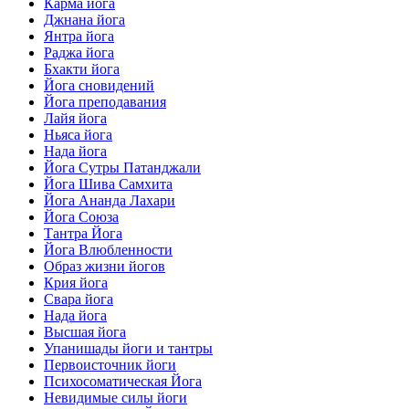
Карма йога
Джнана йога
Янтра йога
Раджа йога
Бхакти йога
Йога сновидений
Йога преподавания
Лайя йога
Ньяса йога
Нада йога
Йога Сутры Патанджали
Йога Шива Самхита
Йога Ананда Лахари
Йога Союза
Тантра Йога
Йога Влюбленности
Образ жизни йогов
Крия йога
Свара йога
Нада йога
Высшая йога
Упанишады йоги и тантры
Первоисточник йоги
Психосоматическая Йога
Невидимые силы йоги