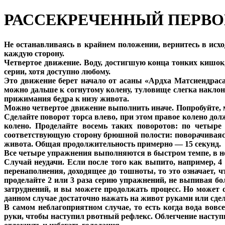
РАССЕКРЕЧЕННЫЙ ПЕРВ
Не останавливаясь в крайнем положении, вернитесь в исход
каждую сторону.
Четвертое движение. Воду, достигшую конца тонких кишок,
серии, хотя доступно любому.
Это движение берет начало от асаны «Ардха Матсиендрасан
можно дальше к согнутому колену, туловище слегка наклон
прижимания бедра к низу живота.
Можно четвертое движение выполнить иначе. Попробуйте, м
Сделайте поворот торса влево, при этом правое колено долж
колено. Проделайте восемь таких поворотов: по четыре
соответствующую сторону брюшной полости: поворачиваясь
живота. Общая продолжительность примерно — 15 секунд.
Все четыре упражнения выполняются в быстром темпе, в н
Случай неудачи. Если после того как выпито, например, 
перенаполнения, доходящее до тошноты, то это означает, 
проделайте 2 или 3 раза серию упражнений, не выпивая бо
затруднений, и вы можете продолжать процесс. Но может с
данном случае достаточно нажать на живот руками или сдел
В самом неблагоприятном случае, то есть когда вода вовс
руки, чтобы наступил рвотный рефлекс. Облегчение наступи