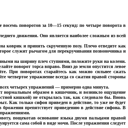
те восемь поворотов за 10—15 секунд: по четыре поворота в
следнего движения. Оно является наиболее сложным из всей
 на коврик и принять скрученную позу. Плечо отведите как
которое служит рычагом для перекручивания позвоночника и
енными на ширину плеч ступнями, положите руки на колени.
елайте поворот торса вправо. Вниз до земли опустится левое
йте. При поворотах старайтесь как можно сильнее сжать
те четвертое упражнение всегда со сжатия правой стороны
всех четырех упражнений — примерно одна минута.
одит нормальным образом в кишечник, и возникло ощущение
рстной кишкой) не открылась так, как следовало бы. Вновь
т. Как только сифон приведен в действие, то уже не будет
в брожения препятствует приведению в действие сифона. В
 упражнениями.
 рвоту, пощекотав основание языка двумя пальцами правой
уируется сама собой в виде мочи. После упражнения следует