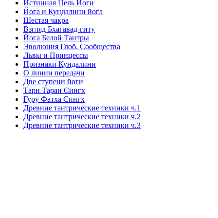
Истинная Цель Йоги
Йога и Кундалини йога
Шестая чакра
Взгляд Бхагавад-гиту
Йога Белой Тантры
Эволюция Глоб. Сообщества
Львы и Принцессы
Признаки Кундалини
О линии передачи
Две ступени йоги
Тарн Таран Сингх
Гуру Фатха Сингх
Древние тантрические техники ч.1
Древние тантрические техники ч.2
Древние тантрические техники ч.3