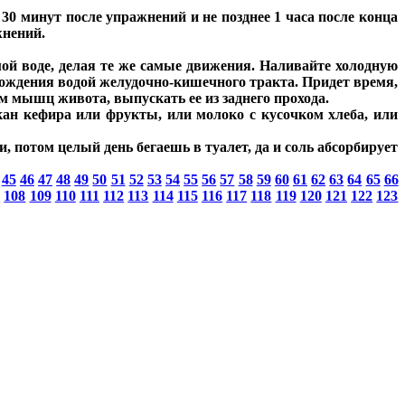
0 минут после упражнений и не позднее 1 часа после конца
жнений.
й воде, делая те же самые движения. Наливайте холодную
охождения водой желудочно-кишечного тракта. Придет время,
м мышц живота, выпускать ее из заднего прохода.
акан кефира или фрукты, или молоко с кусочком хлеба, или
потом целый день бегаешь в туалет, да и соль абсорбирует
45
46
47
48
49
50
51
52
53
54
55
56
57
58
59
60
61
62
63
64
65
66
7
108
109
110
111
112
113
114
115
116
117
118
119
120
121
122
123