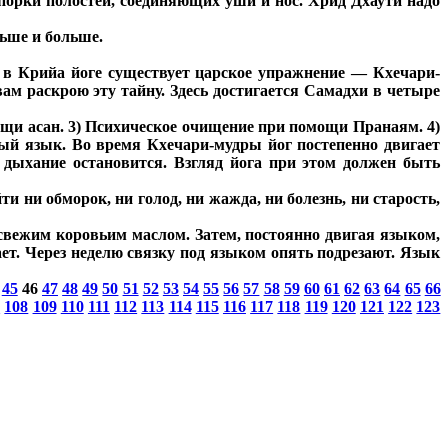
порки полостей, соединяющих уши и нос. Хрид Дхаути надо
льше и больше.
о в Крийа йоге существует царское упражнение — Кхечари-
вам раскрою эту тайну. Здесь достигается Самадхи в четыре
щи асан. 3) Психическое очищение при помощи Пранаям. 4)
ный язык. Во время Кхечари-мудры йог постепенно двигает
, дыхание остановится. Взгляд йога при этом должен быть
и ни обморок, ни голод, ни жажда, ни болезнь, ни старость,
свежим коровьим маслом. Затем, постоянно двигая языком,
т. Через неделю связку под языком опять подрезают. Язык
45
46
47
48
49
50
51
52
53
54
55
56
57
58
59
60
61
62
63
64
65
66
7
108
109
110
111
112
113
114
115
116
117
118
119
120
121
122
123