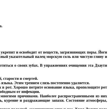
а.
 укрепит и освободит от веществ, загрязняющих поры. Йоги
ажный указательный палец морскую соль или чистую глину и
ботиться о своих зубах. В упражнениях очищения эта Дхаути
, старости и смертей.
языка. Этим трением слизь постепенно удаляется.
х в рот. Хорошо потрите основание языка, прополощите рот
свободным от инфекции.
я многими причинами. Наиболее распространенными из них
ть, курение и раздражающие запахи. Состояние атмосферы,