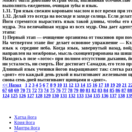
Может быть довольно острая боль, вызванная отечностью и
выполнять ежедневно, очищая зубы и язык.
1.31. Три язык свежим коровьим маслом и все время при э
1.32. Делай это всегда на восходе и заходе солнца. Если дела
Йоги стремятся вырастить язык такой длины, чтобы его к
мудра. Эта величайшая мудра из всех мудр. Она дает адепт
этапа:
1) Первый этап — очищение организма от токсинов при по
На четвертом этапе йог делает основное упражнение — Кх
язык к середине неба. Когда язык, завернутый назад, вой
направлен на межбровье, мысль сконцентрирована на шишко
Находясь в позе «лотос» при полном отсутствии дыхания, йо
ни усталость, ни смерть. Йог достигает Самадхи, его тело 
Длинный язык ученики йогов выращивают так: слегка разр
«доят» его каждый день рукой и вытягивают железными щип
снова семь дней вытягивают щипцами и «доят».
<< Назад
1
2
3
4
5
6
7
8
9
10
11
12
13
14
15
16
17
18
19
20
21
2
67
68
69
70
71
72
73
74
75
76
77
78
79
80
81
82
83
84
85
86
87
8
124
125
126
127
128
129
130
131
132
133
134
135
136
137
138
13
Хатха йога
Крия йога
Мантра йога