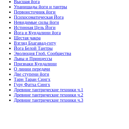
Высшая йога
Упанишады йоги и тантры
Первоисточник йоги
Психосоматическая Йога
Невидимые силы йоги
Истинная Цель Йоги
Йога и Кундалини йога
Шестая чакра
Взгляд Бхагавад-гиту
Йога Белой Тантры
Эволюция Глоб. Сообщества
Львы и Принцессы
Признаки Кундалини
О линии передачи
Две ступени йоги
Тарн Таран Сингх
Гуру Фатха Сингх
Древние тантрические техники ч.1
Древние тантрические техники ч.2
Древние тантрические техники ч.3