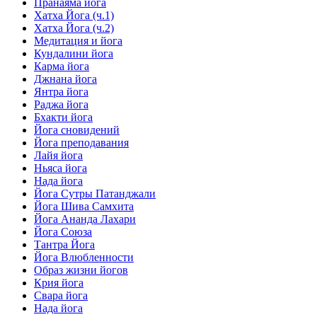
Пранаяма йога
Хатха Йога (ч.1)
Хатха Йога (ч.2)
Медитация и йога
Кундалини йога
Карма йога
Джнана йога
Янтра йога
Раджа йога
Бхакти йога
Йога сновидений
Йога преподавания
Лайя йога
Ньяса йога
Нада йога
Йога Сутры Патанджали
Йога Шива Самхита
Йога Ананда Лахари
Йога Союза
Тантра Йога
Йога Влюбленности
Образ жизни йогов
Крия йога
Свара йога
Нада йога