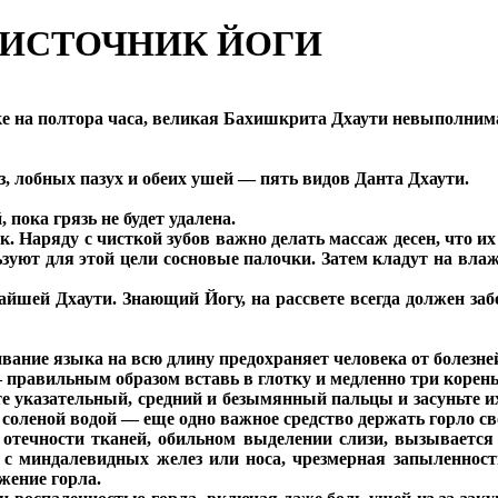
ОИСТОЧНИК ЙОГИ
дке на полтора часа, великая Бахишкрита Дхаути невыполним
аз, лобных пазух и обеих ушей — пять видов Данта Дхаути.
 пока грязь не будет удалена.
. Наряду с чисткой зубов важно делать массаж десен, что их
ьзуют для этой цели сосновые палочки. Затем кладут на вл
чайшей Дхаути. Знающий Йогу, на рассвете всегда должен за
ивание языка на всю длину предохраняет человека от болезней
правильным образом вставь в глотку и медленно три корень 
те указательный, средний и безымянный пальцы и засуньте и
ла соленой водой — еще одно важное средство держать горло 
отечности тканей, обильном выделении слизи, вызываетс
я с миндалевидных желез или носа, чрезмерная запыленнос
жение горла.