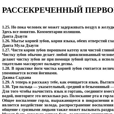
РАССЕКРЕЧЕННЫЙ ПЕРВ
1.25. Но пока человек не может задерживать воздух в желу
Здесь все понятно. Комментарии излишни.
Данта Дхаути
1.26. Мытье корней зубов, корня языка, обеих отверстий гл
Данта Мула Дхаути
1.27. Чисти корни зубов порошком катеху или чистой глиной,
Чистку зубов обычно делает любой цивилизованный человек
делают чистку зубов не при помощи зубной щетки, а испол
тщательно массируют пальцем десны.
1.28. В практике йоги чистка корней зубов считается вели
упоминается всеми йогинами.
Джива Садхана
1.29. А теперь я расскажу тебе, как очищается язык. Вытяг
1.30. Три пальца — указательный, средний и безымянный — 
Для того чтобы вычистить язык и гортань, соедините вмес
водой, повторите это несколько раз. Полоскание рта и гор
Общее воспаление горла, выражающееся в покраснении и 
является воздействие холода, распространение воспалени
общение с грязными людьми также может вызывать раздра