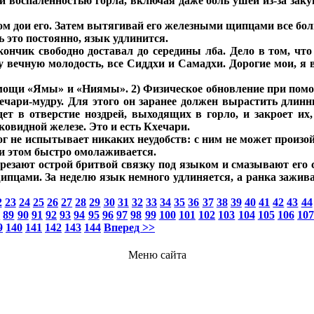
 воспаленностью горла, включая даже боль ушей из-за заку
том дои его. Затем вытягивай его железными щипцами все бо
ть это постоянно, язык удлинится.
ончик свободно доставал до середины лба. Дело в том, чт
у вечную молодость, все Сиддхи и Самадхи. Дорогие мои, я 
мощи «Ямы» и «Ниямы». 2) Физическое обновление при помо
ечари-мудру. Для этого он заранее должен вырастить длин
дет в отверстие ноздрей, выходящих в горло, и закроет их
видной железе. Это и есть Кхечари.
г не испытывает никаких неудобств: с ним не может произойт
при этом быстро омолаживается.
езают острой бритвой связку под языком и смазывают его 
цами. За неделю язык немного удлиняется, а ранка заживае
2
23
24
25
26
27
28
29
30
31
32
33
34
35
36
37
38
39
40
41
42
43
44
8
89
90
91
92
93
94
95
96
97
98
99
100
101
102
103
104
105
106
10
9
140
141
142
143
144
Вперед >>
Меню сайта