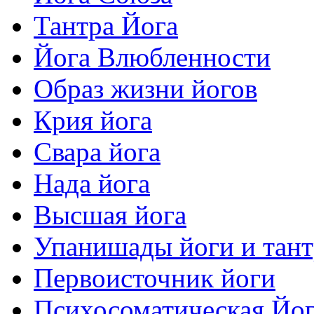
Тантра Йога
Йога Влюбленности
Образ жизни йогов
Крия йога
Свара йога
Нада йога
Высшая йога
Упанишады йоги и тан
Первоисточник йоги
Психосоматическая Йо