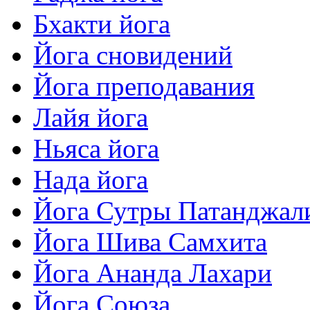
Бхакти йога
Йога сновидений
Йога преподавания
Лайя йога
Ньяса йога
Нада йога
Йога Сутры Патанджал
Йога Шива Самхита
Йога Ананда Лахари
Йога Союза