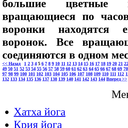
большие цветные в
вращающиеся по часов
воронки находятся 
воронок. Все вращаю
соединяются в одном ме
<< Назад
1
2
3
4
5
6
7
8
9
10
11
12
13
14
15
16
17
18
19
20
21
2
49
50
51
52
53
54
55
56
57
58
59
60
61
62
63
64
65
66
67
68
69
70
97
98
99
100
101
102
103
104
105
106
107
108
109
110
111
112
1
132
133
134
135
136
137
138
139
140
141
142
143
144
Вперед >>
Ме
Хатха йога
Крия йога