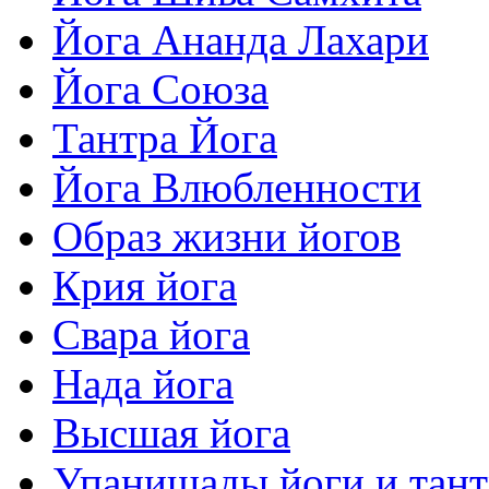
Йога Ананда Лахари
Йога Союза
Тантра Йога
Йога Влюбленности
Образ жизни йогов
Крия йога
Свара йога
Нада йога
Высшая йога
Упанишады йоги и тан