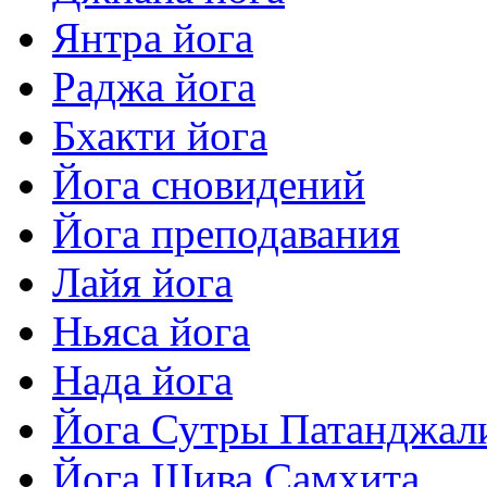
Янтра йога
Раджа йога
Бхакти йога
Йога сновидений
Йога преподавания
Лайя йога
Ньяса йога
Нада йога
Йога Сутры Патанджал
Йога Шива Самхита