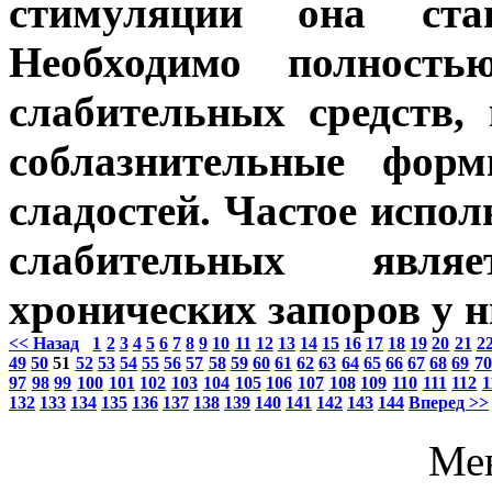
стимуляции она ста
Необходимо полность
слабительных средств,
соблазнительные фор
сладостей. Частое испол
слабительных явля
хронических запоров у н
<< Назад
1
2
3
4
5
6
7
8
9
10
11
12
13
14
15
16
17
18
19
20
21
2
49
50
51
52
53
54
55
56
57
58
59
60
61
62
63
64
65
66
67
68
69
70
97
98
99
100
101
102
103
104
105
106
107
108
109
110
111
112
1
132
133
134
135
136
137
138
139
140
141
142
143
144
Вперед >>
Ме