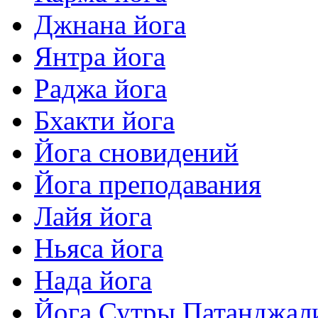
Джнана йога
Янтра йога
Раджа йога
Бхакти йога
Йога сновидений
Йога преподавания
Лайя йога
Ньяса йога
Нада йога
Йога Сутры Патанджал