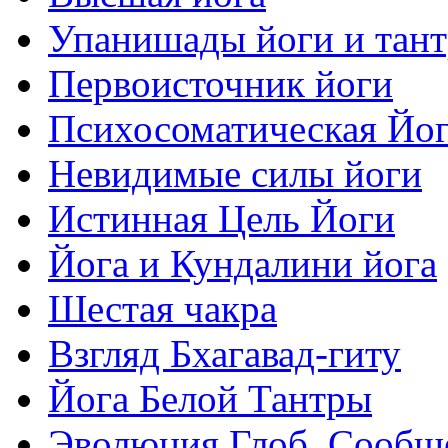
Упанишады йоги и тан
Первоисточник йоги
Психосоматическая Йо
Невидимые силы йоги
Истинная Цель Йоги
Йога и Кундалини йога
Шестая чакра
Взгляд Бхагавад-гиту
Йога Белой Тантры
Эволюция Глоб. Сообщ