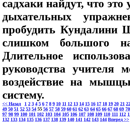
садхаки найдут, что это
дыхательных упражне
пробудить Кундалини Ш
слишком большого н
Длительное использов
руководства учителя м
воздействие на мышцы
систему.
<< Назад
1
2
3
4
5
6
7
8
9
10
11
12
13
14
15
16
17
18
19
20
21
2
49
50
51
52
53
54
55
56
57
58
59
60
61
62
63
64
65
66
67
68
69
70
97
98
99
100
101
102
103
104
105
106
107
108
109
110
111
112
1
132
133
134
135
136
137
138
139
140
141
142
143
144
Вперед >>