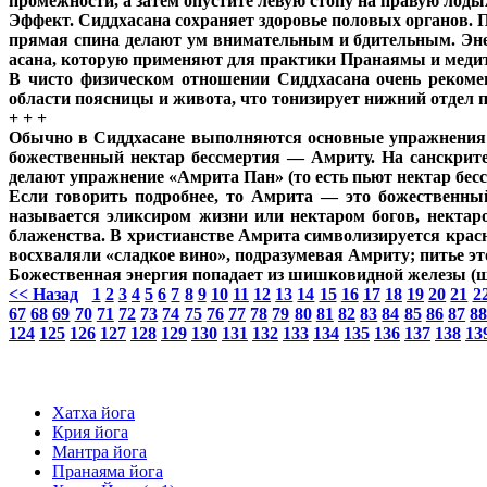
промежности, а затем опустите левую стопу на правую лоды
Эффект. Сиддхасана сохраняет здоровье половых органов. П
прямая спина делают ум внимательным и бдительным. Энер
асана, которую применяют для практики Пранаямы и меди
В чисто физическом отношении Сиддхасана очень рекоме
области поясницы и живота, что тонизирует нижний отдел 
+ + +
Обычно в Сиддхасане выполняются основные упражнения й
божественный нектар бессмертия — Амриту. На санскрите 
делают упражнение «Амрита Пан» (то есть пьют нектар бесс
Если говорить подробнее, то Амрита — это божественный
называется эликсиром жизни или нектаром богов, нектар
блаженства. В христианстве Амрита символизируется крас
восхваляли «сладкое вино», подразумевая Амриту; питье этог
Божественная энергия попадает из шишковидной железы (ш
<< Назад
1
2
3
4
5
6
7
8
9
10
11
12
13
14
15
16
17
18
19
20
21
2
67
68
69
70
71
72
73
74
75
76
77
78
79
80
81
82
83
84
85
86
87
8
124
125
126
127
128
129
130
131
132
133
134
135
136
137
138
13
Хатха йога
Крия йога
Мантра йога
Пранаяма йога