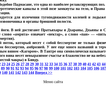
жку.
одобно Падмасане, это одна из наиболее релаксирующих поз. 
гетические каналы в этой позе замкнуты на тело, и Прана 
тации.
ндуется для излечения тугоподвижности коленей и лодыже
позвоночника и органы брюшной полости.
оги. В ней достигают Пратьяхары и Дхараны, Дхьяны и С
слово «амрита» означает «нектар», а слово «пан» — «пить
мертия).
 поток, который несет с собой бессмертие не только физи
ом бессмертия, амброзией. У нее еще много названий и т
ным вином «Кагором». В Тантре она символически называе
о вина несет невыразимое счастье и блаженство не на небесах
естой чакры) в Бинду.
2
23
24
25
26
27
28
29
30
31
32
33
34
35
36
37
38
39
40
41
42
43
44
8
89
90
91
92
93
94
95
96
97
98
99
100
101
102
103
104
105
106
10
9
140
141
142
143
144
Вперед >>
Меню сайта