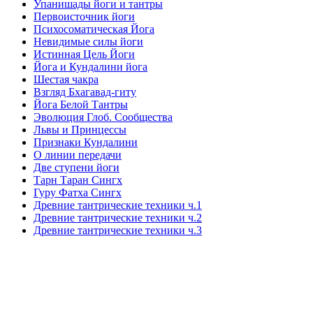
Упанишады йоги и тантры
Первоисточник йоги
Психосоматическая Йога
Невидимые силы йоги
Истинная Цель Йоги
Йога и Кундалини йога
Шестая чакра
Взгляд Бхагавад-гиту
Йога Белой Тантры
Эволюция Глоб. Сообщества
Львы и Принцессы
Признаки Кундалини
О линии передачи
Две ступени йоги
Тарн Таран Сингх
Гуру Фатха Сингх
Древние тантрические техники ч.1
Древние тантрические техники ч.2
Древние тантрические техники ч.3