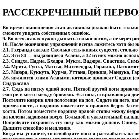
РАССЕКРЕЧЕННЫЙ ПЕРВ
Во время выполнения асан активным должно быть только т
сможете увидеть собственных ошибок.
9. Во всех асанах нужно дышать только носом, а не через рот
10. После окончания упражнений всегда ложитесь хотя бы н
2.1. Гхеранда сказал: Сколько есть живых существ, столько
2.2. Эти 84 — выдающиеся Асаны, а 32 из них можно исполь
2.3. Сиддха, Падма, Бхадра, Мукта, Ваджра, Свастика, Симх
2.4. Мрита, Гупта, Матсья, Матсиендра, Горакша, Пасчимот
2.5. Маюра, Куккута, Курма, Уттана, Врикша, Мандука, Га
2.6. являются этими Асанами, которые приносят Сиддхи (с
Сиддхасана
2.7. Сядь на пятку одной ноги. Пяткой другой ноги прижм
смотри в место между бровями. Эта поза, открывающая две
Постелите коврик или полотенце на пол. Сядьте на него, вы
промежности, а подошву поместите к правому бедру. Зате
кости. Потом поместите подошву правой стопы между бедром
на колени ладонями вверх. Большой и указательный пальцы 
Попробуйте сохранять эту позу как можно дольше. Спину, 
Дышите спокойно и медленно.
Когда вы устанете, то освободите ноги и расслабьтесь на 