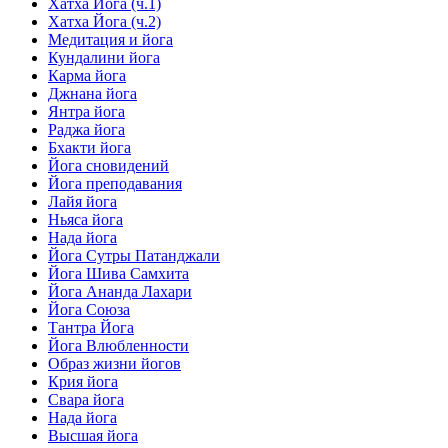
Хатха Йога (ч.1)
Хатха Йога (ч.2)
Медитация и йога
Кундалини йога
Карма йога
Джнана йога
Янтра йога
Раджа йога
Бхакти йога
Йога сновидений
Йога преподавания
Лайя йога
Ньяса йога
Нада йога
Йога Сутры Патанджали
Йога Шива Самхита
Йога Ананда Лахари
Йога Союза
Тантра Йога
Йога Влюбленности
Образ жизни йогов
Крия йога
Свара йога
Нада йога
Высшая йога