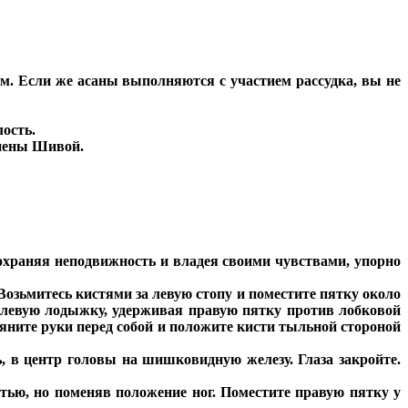
м. Если же асаны выполняются с участием рассудка, вы не
лость.
яснены Шивой.
Сохраняя неподвижность и владея своими чувствами, упорно
 Возьмитесь кистями за левую стопу и поместите пятку около
а левую лодыжку, удерживая правую пятку против лобковой
тяните руки перед собой и положите кисти тыльной стороной
, в центр головы на шишковидную железу. Глаза закройте.
остью, но поменяв положение ног. Поместите правую пятку у