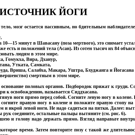
ОИСТОЧНИК ЙОГИ
ело, мозг остается пассивным, но бдительным наблюдателе
.
а 10—15 минут в Шавасану (поза мертвого), это снимает уста
 же есть и положений тела (Асан). Из сотен тысяч их 84 объ
зовать людям в этом мире.
а, Гомукха, Вира, Дханур,
тана, Утката, Самката,
руда, Вриша, Салабха, Макара, Уштра, Бхуджанга и Йогасана
овершенство) смертным в этом мире.
и основание половых органов. Подбородок прижат к груди. 
ри к освобождению, называется Сиддхасана.
тянув ноги прямо перед собой. Согните левую ногу в колене.
м согните правую ногу в колене и положите правую стопу н
 и икрой левой ноги. Не надо садиться на пятки. Далее: вы
рук соедините, остальные пальцы вытяните (см. рис. 6).
шею и голову надо держать прямо. Взгляд направьте внутрь
некоторое время. Затем повторите позу с такой же длительн