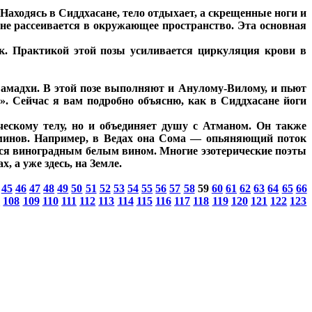
Находясь в Сиддхасане, тело отдыхает, а скрещенные ноги и
не рассеивается в окружающее пространство. Эта основная
к. Практикой этой позы усиливается циркуляция крови в
амадхи. В этой позе выполняют и Анулому-Вилому, и пьют
». Сейчас я вам подробно объясню, как в Сиддхасане йоги
ческому телу, но и объединяет душу с Атманом. Он также
ерминов. Например, в Ведах она Сома — опьяняющий поток
тся виноградным белым вином. Многие эзотерические поэты
, а уже здесь, на Земле.
45
46
47
48
49
50
51
52
53
54
55
56
57
58
59
60
61
62
63
64
65
66
7
108
109
110
111
112
113
114
115
116
117
118
119
120
121
122
123