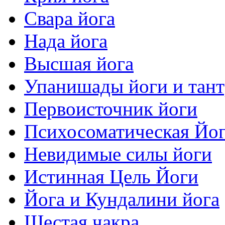
Свара йога
Нада йога
Высшая йога
Упанишады йоги и тан
Первоисточник йоги
Психосоматическая Йо
Невидимые силы йоги
Истинная Цель Йоги
Йога и Кундалини йога
Шестая чакра