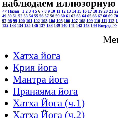
наблюдаем иллюзорную 
<< Назад
1
2
3
4
5
6
7
8
9
10
11
12
13
14
15
16
17
18
19
20
21
2
49
50
51
52
53
54
55
56
57
58
59
60
61
62
63
64
65
66
67
68
69
70
97
98
99
100
101
102
103
104
105
106
107
108
109
110
111
112
1
132
133
134
135
136
137
138
139
140
141
142
143
144
Вперед >>
Ме
Хатха йога
Крия йога
Мантра йога
Пранаяма йога
Хатха Йога (ч.1)
Хатха Йога (ч.2)