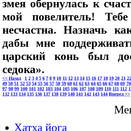
змея обернулась к счас
мой повелитель! Тебе
несчастна. Назначь ка
дабы мне поддерживат
царский конь был дос
седока».
<< Назад
1
2
3
4
5
6
7
8
9
10
11
12
13
14
15
16
17
18
19
20
21
2
49
50
51
52
53
54
55
56
57
58
59
60
61
62
63
64
65
66
67
68
69
70
97
98
99
100
101
102
103
104
105
106
107
108
109
110
111
112
1
132
133
134
135
136
137
138
139
140
141
142
143
144
Вперед >>
Ме
Хатха йога