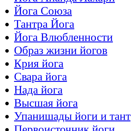
Йога Союза
Тантра Йога
Йога Влюбленности
Образ жизни йогов
Крия йога
Свара йога
Нада йога
Высшая йога
Упанишады йоги и тан
Первоисточник йоги