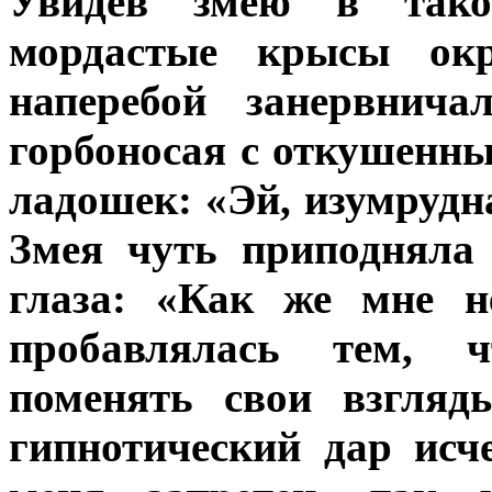
Увидев змею в тако
мордастые крысы ок
наперебой занервнича
горбоносая с откушенны
ладошек: «Эй, изумрудн
Змея чуть приподняла
глаза: «Как же мне н
пробавлялась тем, ч
поменять свои взгляд
гипнотический дар исч