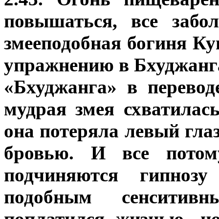
повышаться, все забо
змееподобная богиня Ку
упражнению в Бхуджанг
«Бхуджанга» в перевод
мудрая змея схватилас
она потеряла левый гла
бровью. И все пото
подчиняются гипноз
подобным сенситив
поплатился жизнью, н