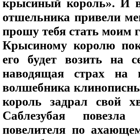
крысиный король». И в
отшельника привели ме
прошу тебя стать моим 
Крысиному королю пок
его будет возить на с
наводящая страх на 
волшебника клинописных
король задрал свой х
Саблезубая повезла
повелителя по ахающем