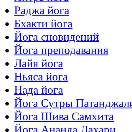
Раджа йога
Бхакти йога
Йога сновидений
Йога преподавания
Лайя йога
Ньяса йога
Нада йога
Йога Сутры Патанджал
Йога Шива Самхита
Йога Ананда Лахари