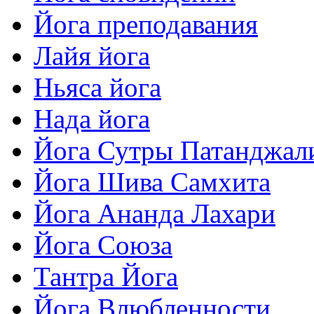
Йога преподавания
Лайя йога
Ньяса йога
Нада йога
Йога Сутры Патанджал
Йога Шива Самхита
Йога Ананда Лахари
Йога Союза
Тантра Йога
Йога Влюбленности