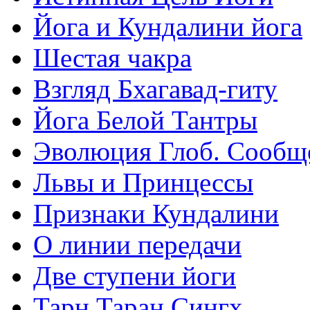
Йога и Кундалини йога
Шестая чакра
Взгляд Бхагавад-гиту
Йога Белой Тантры
Эволюция Глоб. Сообщ
Львы и Принцессы
Признаки Кундалини
О линии передачи
Две ступени йоги
Тарн Таран Сингх