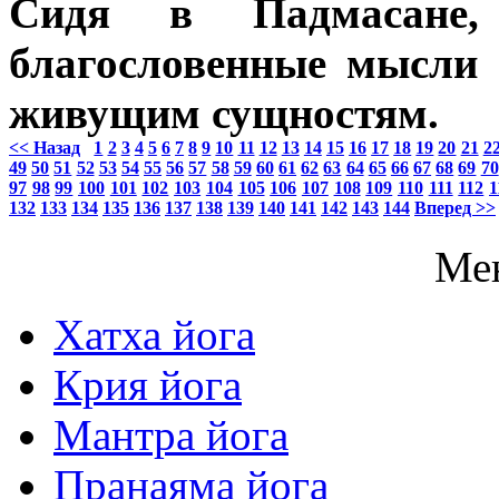
Сидя в Падмасане,
благословенные мысли
живущим сущностям.
<< Назад
1
2
3
4
5
6
7
8
9
10
11
12
13
14
15
16
17
18
19
20
21
2
49
50
51
52
53
54
55
56
57
58
59
60
61
62
63
64
65
66
67
68
69
70
97
98
99
100
101
102
103
104
105
106
107
108
109
110
111
112
1
132
133
134
135
136
137
138
139
140
141
142
143
144
Вперед >>
Ме
Хатха йога
Крия йога
Мантра йога
Пранаяма йога