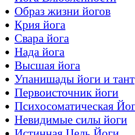
Образ жизни йогов
Крия йога
Свара йога
Нада йога
Высшая йога
Упанишады йоги и тан
Первоисточник йоги
Психосоматическая Йо
Невидимые силы йоги
Истинная Цель Йоги