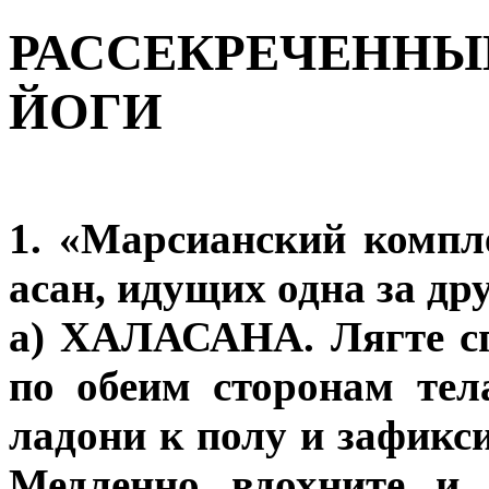
РАССЕКРЕЧЕННЫ
ЙОГИ
1. «Марсианский компл
асан, идущих одна за др
а) ХАЛАСАНА. Лягте сп
по обеим сторонам те
ладони к полу и зафикс
Медленно вдохните и 