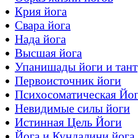
Крия йога
Свара йога
Нада йога
Высшая йога
Упанишады йоги и тан
Первоисточник йоги
Психосоматическая Йо
Невидимые силы йоги
Истинная Цель Йоги
Йога и Кундалини йога