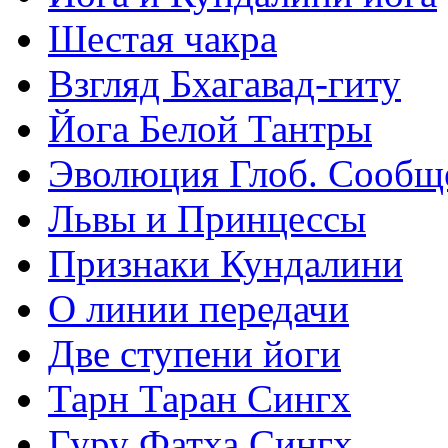
Шестая чакра
Взгляд Бхагавад-гиту
Йога Белой Тантры
Эволюция Глоб. Сообщ
Львы и Принцессы
Признаки Кундалини
О линии передачи
Две ступени йоги
Тарн Таран Сингх
Гуру Фатха Сингх