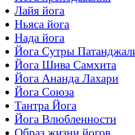
Лайя йога
Ньяса йога
Нада йога
Йога Сутры Патанджал
Йога Шива Самхита
Йога Ананда Лахари
Йога Союза
Тантра Йога
Йога Влюбленности
Образ жизни йогов