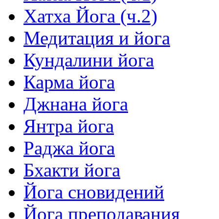
Хатха Йога (ч.2)
Медитация и йога
Кундалини йога
Карма йога
Джнана йога
Янтра йога
Раджа йога
Бхакти йога
Йога сновидений
Йога преподавания