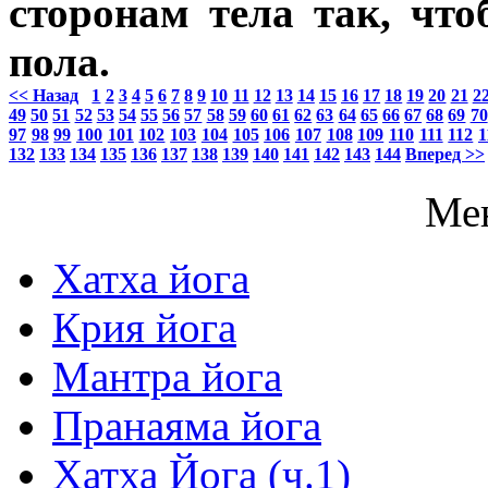
сторонам тела так, чт
пола.
<< Назад
1
2
3
4
5
6
7
8
9
10
11
12
13
14
15
16
17
18
19
20
21
2
49
50
51
52
53
54
55
56
57
58
59
60
61
62
63
64
65
66
67
68
69
70
97
98
99
100
101
102
103
104
105
106
107
108
109
110
111
112
1
132
133
134
135
136
137
138
139
140
141
142
143
144
Вперед >>
Ме
Хатха йога
Крия йога
Мантра йога
Пранаяма йога
Хатха Йога (ч.1)