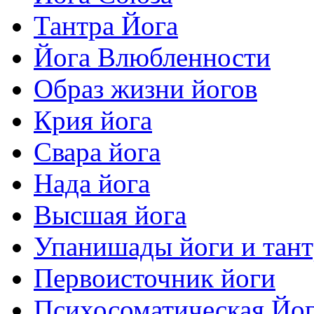
Тантра Йога
Йога Влюбленности
Образ жизни йогов
Крия йога
Свара йога
Нада йога
Высшая йога
Упанишады йоги и тан
Первоисточник йоги
Психосоматическая Йо