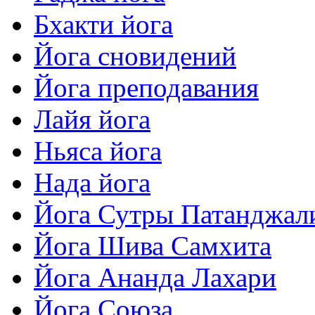
Бхакти йога
Йога сновидений
Йога преподавания
Лайя йога
Ньяса йога
Нада йога
Йога Сутры Патанджал
Йога Шива Самхита
Йога Ананда Лахари
Йога Союза