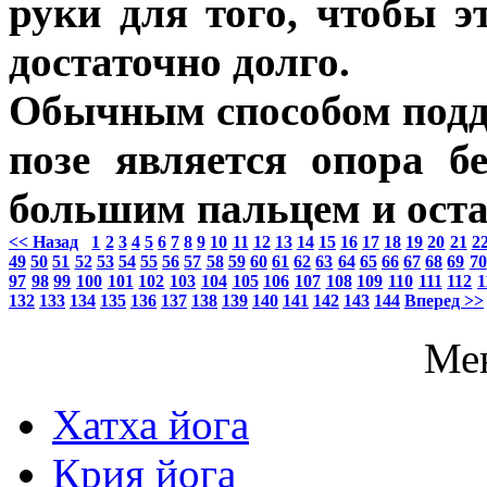
руки для того, чтобы э
достаточно долго.
Обычным способом подд
позе является опора б
большим пальцем и ост
<< Назад
1
2
3
4
5
6
7
8
9
10
11
12
13
14
15
16
17
18
19
20
21
2
49
50
51
52
53
54
55
56
57
58
59
60
61
62
63
64
65
66
67
68
69
70
97
98
99
100
101
102
103
104
105
106
107
108
109
110
111
112
1
132
133
134
135
136
137
138
139
140
141
142
143
144
Вперед >>
Ме
Хатха йога
Крия йога