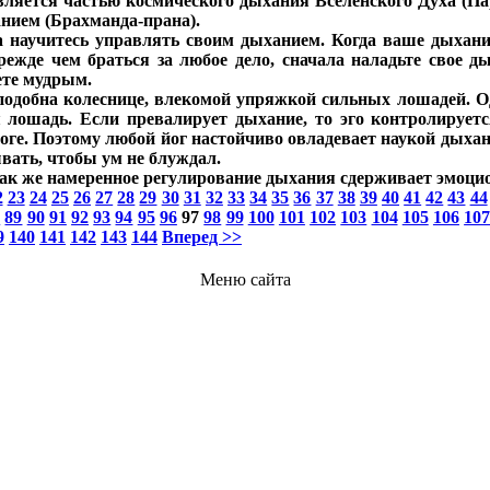
является частью космического дыхания Вселенского Духа (
нием (Брахманда-прана).
а научитесь управлять своим дыханием. Когда ваше дыхани
ежде чем браться за любое дело, сначала наладьте свое д
ете мудрым.
 подобна колеснице, влекомой упряжкой сильных лошадей. О
ая лошадь. Если превалирует дыхание, то эго контролирует
воге. Поэтому любой йог настойчиво овладевает наукой дыхан
вать, чтобы ум не блуждал.
так же намеренное регулирование дыхания сдерживает эмоци
2
23
24
25
26
27
28
29
30
31
32
33
34
35
36
37
38
39
40
41
42
43
44
8
89
90
91
92
93
94
95
96
97
98
99
100
101
102
103
104
105
106
10
9
140
141
142
143
144
Вперед >>
Меню сайта