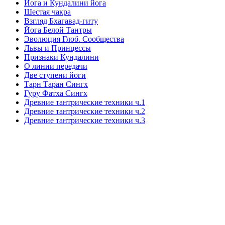
Йога и Кундалини йога
Шестая чакра
Взгляд Бхагавад-гиту
Йога Белой Тантры
Эволюция Глоб. Сообщества
Львы и Принцессы
Признаки Кундалини
О линии передачи
Две ступени йоги
Тарн Таран Сингх
Гуру Фатха Сингх
Древние тантрические техники ч.1
Древние тантрические техники ч.2
Древние тантрические техники ч.3