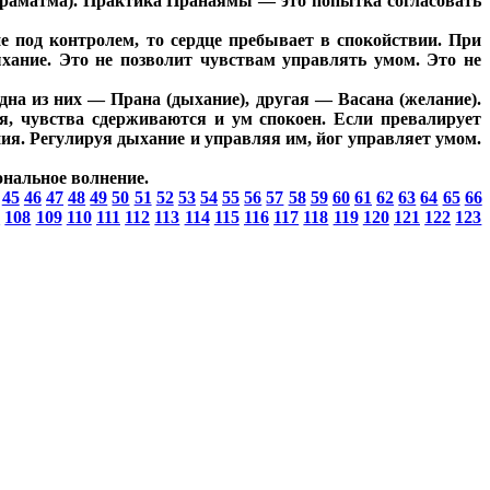
Параматма). Практика Пранаямы — это попытка согласовать
е под контролем, то сердце пребывает в спокойствии. При
ыхание. Это не позволит чувствам управлять умом. Это не
дна из них — Прана (дыхание), другая — Васана (желание).
ся, чувства сдерживаются и ум спокоен. Если превалирует
ия. Регулируя дыхание и управляя им, йог управляет умом.
ональное волнение.
45
46
47
48
49
50
51
52
53
54
55
56
57
58
59
60
61
62
63
64
65
66
7
108
109
110
111
112
113
114
115
116
117
118
119
120
121
122
123