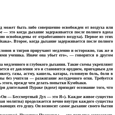
д может быть либо совершенно освобожден от воздуха или
е — это когда дыхание задерживается после полного вдоха
но освобождены от отработанного воздуха). Первое из этих
хака». Второе, когда дыхание задерживается после полного
слонов и тигров приручают медленно и осторожно, так же и
ями ученика. Иначе она убьет его», — говорится в другом
ма медленного и глубокого дыхания. Такие схемы укрепляют
тся от давления эго и становится орудием, пригодным для
оту, газы, астму, кашель, катары, головную боль, боли в
мы без учителя — разжигание желудочного огня. Требуется
 этого, прежде чем делать попытки Кумбхаки.
и длительной Пураке (вдохе) приходит осознание того, что
 «Он — Бессмертный Дух — это Я»). Каждое живое существо
мая молитва) продолжается вечно внутри каждого существа
зывающих его душу. Он возносит самое дыхание своего бытия