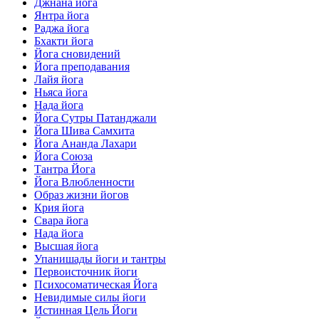
Джнана йога
Янтра йога
Раджа йога
Бхакти йога
Йога сновидений
Йога преподавания
Лайя йога
Ньяса йога
Нада йога
Йога Сутры Патанджали
Йога Шива Самхита
Йога Ананда Лахари
Йога Союза
Тантра Йога
Йога Влюбленности
Образ жизни йогов
Крия йога
Свара йога
Нада йога
Высшая йога
Упанишады йоги и тантры
Первоисточник йоги
Психосоматическая Йога
Невидимые силы йоги
Истинная Цель Йоги