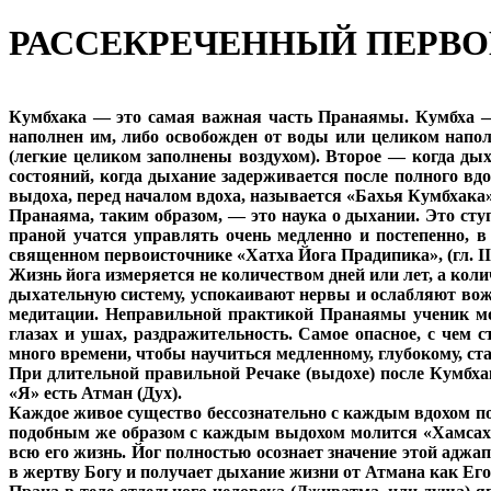
РАССЕКРЕЧЕННЫЙ ПЕРВ
Кумбхака — это самая важная часть Пранаямы. Кумбха — 
наполнен им, либо освобожден от воды или целиком напол
(легкие целиком заполнены воздухом). Второе — когда дых
состояний, когда дыхание задерживается после полного вд
выдоха, перед началом вдоха, называется «Бахья Кумбхака»
Пранаяма, таким образом, — это наука о дыхании. Это сту
праной учатся управлять очень медленно и постепенно, в
священном первоисточнике «Хатха Йога Прадипика», (гл. II,
Жизнь йога измеряется не количеством дней или лет, а ко
дыхательную систему, успокаивают нервы и ослабляют вожд
медитации. Неправильной практикой Пранаямы ученик може
глазах и ушах, раздражительность. Самое опасное, с чем
много времени, чтобы научиться медленному, глубокому, с
При длительной правильной Речаке (выдохе) после Кумбхак
«Я» есть Атман (Дух).
Каждое живое существо бессознательно с каждым вдохом п
подобным же образом с каждым выдохом молится «Хамсах» 
всю его жизнь. Йог полностью осознает значение этой аджа
в жертву Богу и получает дыхание жизни от Атмана как Его