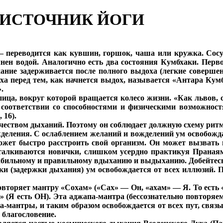
ОИСТОЧНИК ЙОГИ
переводится как кувшин, горшок, чаша или кружка. Сосу
нен водой. Аналогично есть два состояния Кумбхаки. Перво
ание задерживается после полного выдоха (легкие совершен
оха перед тем, как начнется выдох, называется «Антара Кумб
.
пица, вокруг которой вращается колесо жизни. «Как львов, 
 соответствии со способностями и физическими возможност
 16).
личеством дыханий. Поэтому он соблюдает должную схему рит
еления. С ослаблением желаний и вожделений ум освобождае
т быстро расстроить свой организм. Он может вызвать ик
 сталкиваются новички, слишком усердно практикуя Праная
табильному и правильному вдыханию и выдыханию. Добейтесь
и (задержки дыхания) ум освобождается от всех иллюзий. Пр
овторяет мантру «Сохам» («Сах» — Он, «ахам» — Я. То есть
(Я есть ОН). Эта аджапа-мантра (бессознательно повторяе
па-мантры, и таким образом освобождается от всех пут, свя
 благословение.