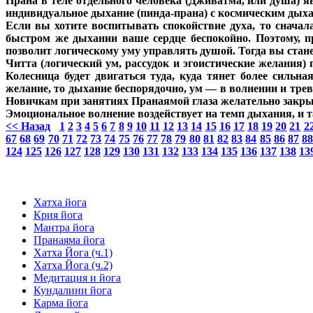
Прана в теле отдельного человека (Дживатма, или душа) 
индивидуальное дыхание (пинда-прана) с космическим дыха
Если вы хотите воспитывать спокойствие духа, то сначал
быстром же дыхании ваше сердце беспокойно. Поэтому, пр
позволит логическому уму управлять душой. Тогда вы стан
Читта (логический ум, рассудок и эгоистические желания)
Колесница будет двигаться туда, куда тянет более сильн
желание, то дыхание беспорядочно, ум — в волнении и тре
Новичкам при занятиях Пранаямой глаза желательно закры
Эмоциональное волнение воздействует на темп дыхания, и 
<< Назад
1
2
3
4
5
6
7
8
9
10
11
12
13
14
15
16
17
18
19
20
21
2
67
68
69
70
71
72
73
74
75
76
77
78
79
80
81
82
83
84
85
86
87
8
124
125
126
127
128
129
130
131
132
133
134
135
136
137
138
13
Хатха йога
Крия йога
Мантра йога
Пранаяма йога
Хатха Йога (ч.1)
Хатха Йога (ч.2)
Медитация и йога
Кундалини йога
Карма йога