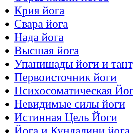
Крия йога
Свара йога
Нада йога
Высшая йога
Упанишады йоги и тан
Первоисточник йоги
Психосоматическая Йо
Невидимые силы йоги
Истинная Цель Йоги
Йога и Кундалини йога