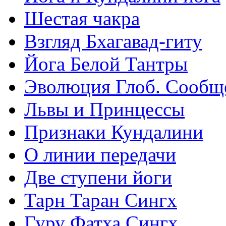
Шестая чакра
Взгляд Бхагавад-гиту
Йога Белой Тантры
Эволюция Глоб. Сообщ
Львы и Принцессы
Признаки Кундалини
О линии передачи
Две ступени йоги
Тарн Таран Сингх
Гуру Фатха Сингх