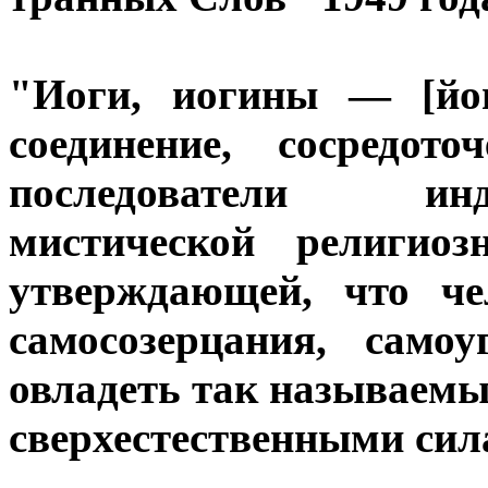
"Иоги, иогины — [йог
соединение, сосредото
последователи ин
мистической религиоз
утверждающей, что че
самосозерцания, само
овладеть так называем
сверхестественными сил