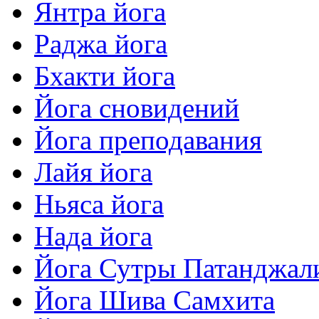
Янтра йога
Раджа йога
Бхакти йога
Йога сновидений
Йога преподавания
Лайя йога
Ньяса йога
Нада йога
Йога Сутры Патанджал
Йога Шива Самхита