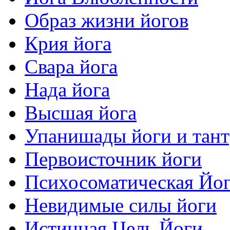
Образ жизни йогов
Крия йога
Свара йога
Нада йога
Высшая йога
Упанишады йоги и тан
Первоисточник йоги
Психосоматическая Йо
Невидимые силы йоги
Истинная Цель Йоги