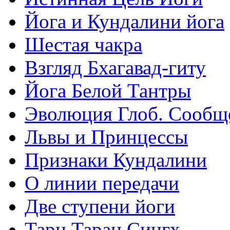
Йога и Кундалини йога
Шестая чакра
Взгляд Бхагавад-гиту
Йога Белой Тантры
Эволюция Глоб. Сообщ
Львы и Принцессы
Признаки Кундалини
О линии передачи
Две ступени йоги
Тарн Таран Сингх