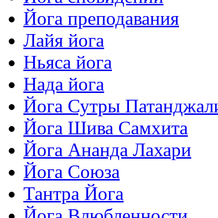
Йога преподавания
Лайя йога
Ньяса йога
Нада йога
Йога Сутры Патанджал
Йога Шива Самхита
Йога Ананда Лахари
Йога Союза
Тантра Йога
Йога Влюбленности