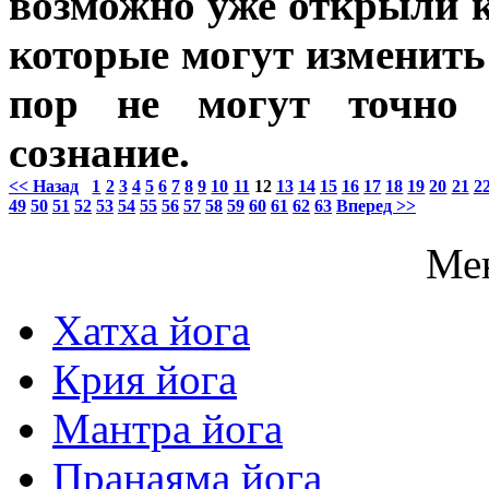
возможно уже открыли к
которые могут изменить 
пор не могут точно 
сознание.
<< Назад
1
2
3
4
5
6
7
8
9
10
11
12
13
14
15
16
17
18
19
20
21
2
49
50
51
52
53
54
55
56
57
58
59
60
61
62
63
Вперед >>
Ме
Хатха йога
Крия йога
Мантра йога
Пранаяма йога