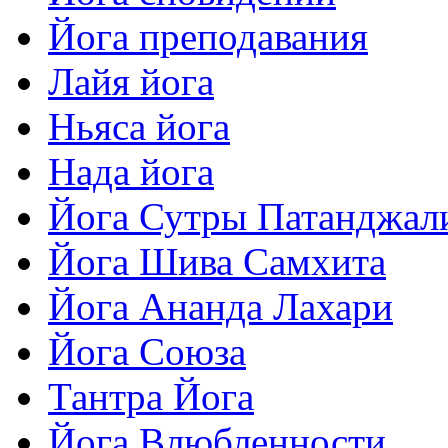
Йога преподавания
Лайя йога
Ньяса йога
Нада йога
Йога Сутры Патанджал
Йога Шива Самхита
Йога Ананда Лахари
Йога Союза
Тантра Йога
Йога Влюбленности