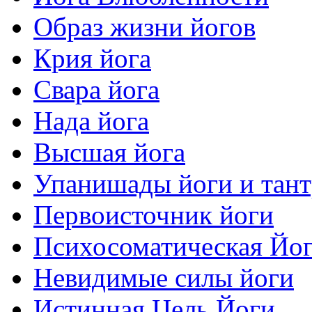
Образ жизни йогов
Крия йога
Свара йога
Нада йога
Высшая йога
Упанишады йоги и тан
Первоисточник йоги
Психосоматическая Йо
Невидимые силы йоги
Истинная Цель Йоги