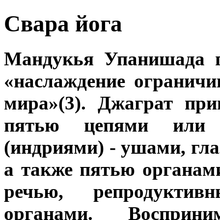
Свара йога
Мандукья Упанишада г
«наслаждение огранич
мира»(3). Джаграт пр
пятью цепями или 
(индриями) - ушами, гла
а также пятью органами
речью, репродукти
органами. Воспри