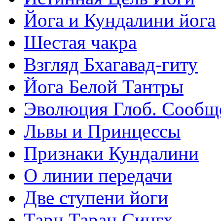
Йога и Кундалини йога
Шестая чакра
Взгляд Бхагавад-гиту
Йога Белой Тантры
Эволюция Глоб. Сообщ
Львы и Принцессы
Признаки Кундалини
О линии передачи
Две ступени йоги
Тарн Таран Сингх