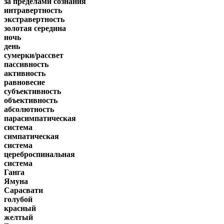
за пределами сознания
интравертность
экстравертность
золотая середина
ночь
день
сумерки/рассвет
пассивность
активность
равновесие
субъективность
объективность
абсолютность
парасимпатическая
система
симпатическая
система
цереброспинальная
система
Ганга
Ямуна
Сарасвати
голубой
красный
желтый