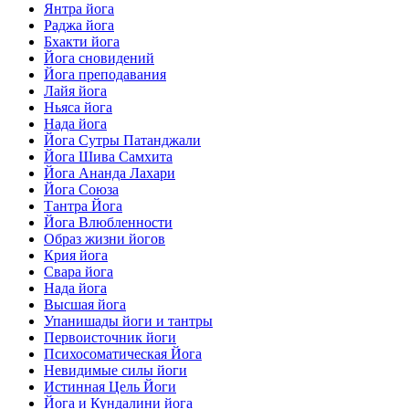
Янтра йога
Раджа йога
Бхакти йога
Йога сновидений
Йога преподавания
Лайя йога
Ньяса йога
Нада йога
Йога Сутры Патанджали
Йога Шива Самхита
Йога Ананда Лахари
Йога Союза
Тантра Йога
Йога Влюбленности
Образ жизни йогов
Крия йога
Свара йога
Нада йога
Высшая йога
Упанишады йоги и тантры
Первоисточник йоги
Психосоматическая Йога
Невидимые силы йоги
Истинная Цель Йоги
Йога и Кундалини йога