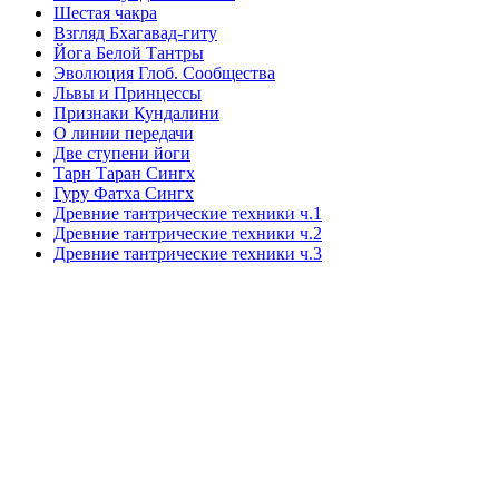
Шестая чакра
Взгляд Бхагавад-гиту
Йога Белой Тантры
Эволюция Глоб. Сообщества
Львы и Принцессы
Признаки Кундалини
О линии передачи
Две ступени йоги
Тарн Таран Сингх
Гуру Фатха Сингх
Древние тантрические техники ч.1
Древние тантрические техники ч.2
Древние тантрические техники ч.3