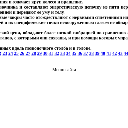
ия и означает круг, колесо и вращение.
оночника и составляют энергетическую цепочку из пяти н
ней и передают ее уму и телу.
ые чакры часто отождествляют с нервными сплетениями или 
й и их специфические точки невооруженным глазом не обнару
кой цепи, обладают более низкой вибрацией по сравнению
рганов, с которыми они связаны, и при помощи которых упр
нных вдоль позвоночного столба и в голове.
2
23
24
25
26
27
28
29
30
31
32
33
34
35
36
37
38
39
40
41
42
43
4
Меню сайта