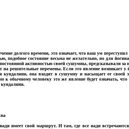
ечение долгого времени, это означает, что ваш ум переступил
ю, подобное состояние весьма не желательно, но для йогина
 постоянной активностью своей сушумны, предсказывали за н
на решительные перемены. Если это явление возникает у йоги
ся кундалини, она входит в сушумну и насыщает ее своей 
к обычному человеку это же явление будет означать, что о
о кундалини.
жна
нади имеет свой маршрут. И там, где все нади встречаютс