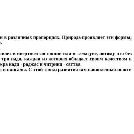
ни в различных пропорциях. Природа проявляет эти формы,
.
.
вает в инертном состоянии или в тамагуне, потому что без
три нади, каждая из которых обладает своим качеством и
а нади - раджас и читрини - саттва.
ы и пингалы. С этой точки развития вся накопленная шакти