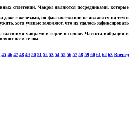
ервных сплетений. Чакры являются посредниками, которые
даже с железами, но фактически они не являются ни тем и
жить, хотя ученые заявляют, что их удалось зафиксировать
 с высшими чакрами в горле и голове. Частота вибрации в
авляют всем телом.
4
45
46
47
48
49
50
51
52
53
54
55
56
57
58
59
60
61
62
63
Вперед