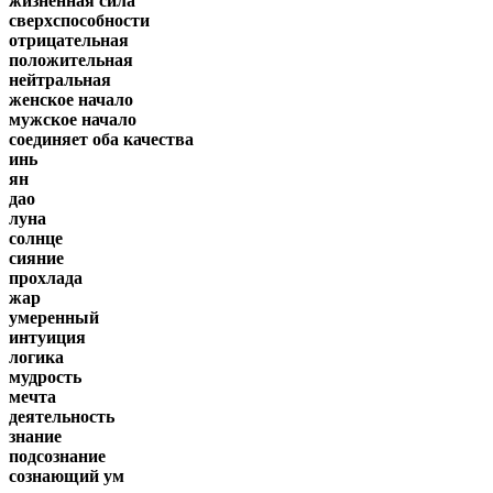
жизненная сила
сверхспособности
отрицательная
положительная
нейтральная
женское начало
мужское начало
соединяет оба качества
инь
ян
дао
луна
солнце
сияние
прохлада
жар
умеренный
интуиция
логика
мудрость
мечта
деятельность
знание
подсознание
сознающий ум