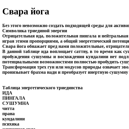
Свара йога
Без этого невозможно создать подходящей среды для актив
Символика триединой энергии
Отрицательная ида, положительная пингала и нейтральная
играя этими пропорциями, а общий энергетический потенц
Свара йога обнажает пред нами положительные, отрицатель
В данной таблице ида воплощает саттву, в то время как с
пробуждения сушумны и восхождения кундалини нет подли
потенциальными возможностями полностью пробудить сушумн
Трансформация трех гун или модусов природы означает эво
пронизывает брахма нади и преобразует инертную сушумну
Таблица энергетического триединства
ИДА
ПИНГАЛА
СУШУМНА
читта
прана
кундалини
психика