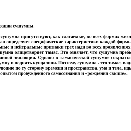
изации сушумны.
 сушумна присутствуют, как слагаемые, во всех формах жиз
иал определяет специфические характеристики каждой формы
ные и нейтральные признаки трех нади во всех проявлениях
ушумна олицетворяет тамас. Это означает, что сушумна пребы
нной эволюции. Однако в тамасической сушумне сокрыты 
у и поднять кундалини. Поэтому сушумна - это тамас, ваджр
люцию по ту сторону времени и пространства, ума и тела, ид
 опытом пробужденного самосознания и «рождения свыше».