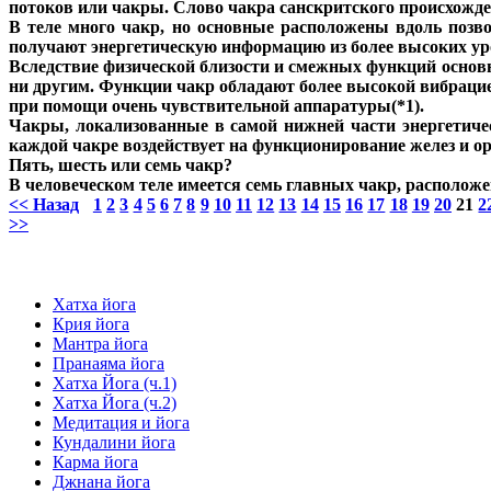
потоков или чакры. Слово чакра санскритского происхожден
В теле много чакр, но основные расположены вдоль позв
получают энергетическую информацию из более высоких уров
Вследствие физической близости и смежных функций основн
ни другим. Функции чакр обладают более высокой вибрацие
при помощи очень чувствительной аппаратуры(*1).
Чакры, локализованные в самой нижней части энергетичес
каждой чакре воздействует на функционирование желез и о
Пять, шесть или семь чакр?
В человеческом теле имеется семь главных чакр, расположе
<< Назад
1
2
3
4
5
6
7
8
9
10
11
12
13
14
15
16
17
18
19
20
21
2
>>
Хатха йога
Крия йога
Мантра йога
Пранаяма йога
Хатха Йога (ч.1)
Хатха Йога (ч.2)
Медитация и йога
Кундалини йога
Карма йога
Джнана йога