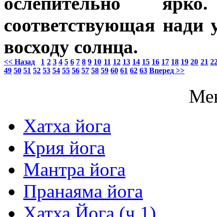
ослепительно ярк
соответствующая нади 
восходу солнца.
<< Назад
1
2
3
4
5
6
7
8
9
10
11
12
13
14
15
16
17
18
19
20
21
2
49
50
51
52
53
54
55
56
57
58
59
60
61
62
63
Вперед >>
Ме
Хатха йога
Крия йога
Мантра йога
Пранаяма йога
Хатха Йога (ч.1)