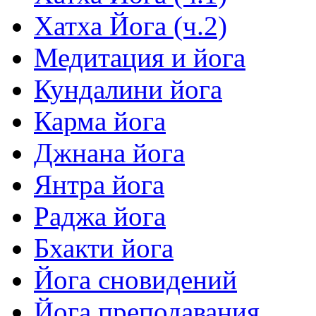
Хатха Йога (ч.2)
Медитация и йога
Кундалини йога
Карма йога
Джнана йога
Янтра йога
Раджа йога
Бхакти йога
Йога сновидений
Йога преподавания