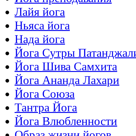
Лайя йога
Ньяса йога
Нада йога
Йога Сутры Патанджал
Йога Шива Самхита
Йога Ананда Лахари
Йога Союза
Тантра Йога
Йога Влюбленности
Образ жизни йогов