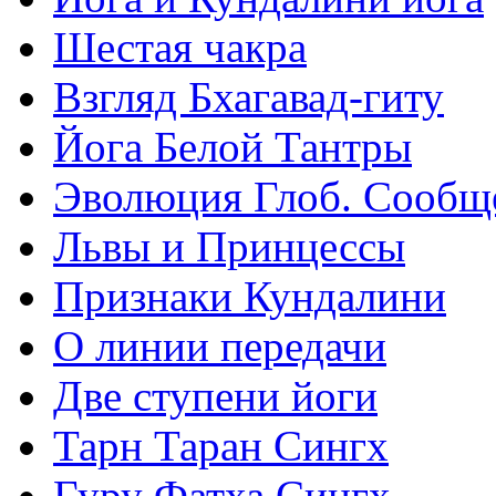
Шестая чакра
Взгляд Бхагавад-гиту
Йога Белой Тантры
Эволюция Глоб. Сообщ
Львы и Принцессы
Признаки Кундалини
О линии передачи
Две ступени йоги
Тарн Таран Сингх
Гуру Фатха Сингх