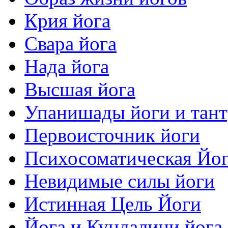
Крия йога
Свара йога
Нада йога
Высшая йога
Упанишады йоги и тан
Первоисточник йоги
Психосоматическая Йо
Невидимые силы йоги
Истинная Цель Йоги
Йога и Кундалини йога