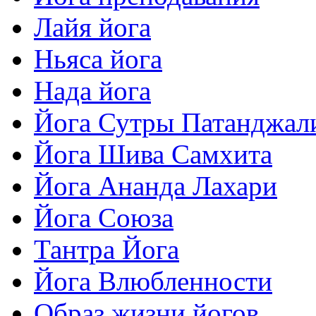
Лайя йога
Ньяса йога
Нада йога
Йога Сутры Патанджал
Йога Шива Самхита
Йога Ананда Лахари
Йога Союза
Тантра Йога
Йога Влюбленности
Образ жизни йогов