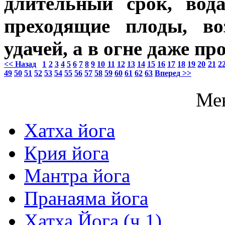
длительный срок, вод
преходящие плоды, во
удачей, а в огне даже пр
<< Назад
1
2
3
4
5
6
7
8
9
10
11
12
13
14
15
16
17
18
19
20
21
2
49
50
51
52
53
54
55
56
57
58
59
60
61
62
63
Вперед >>
Ме
Хатха йога
Крия йога
Мантра йога
Пранаяма йога
Хатха Йога (ч.1)