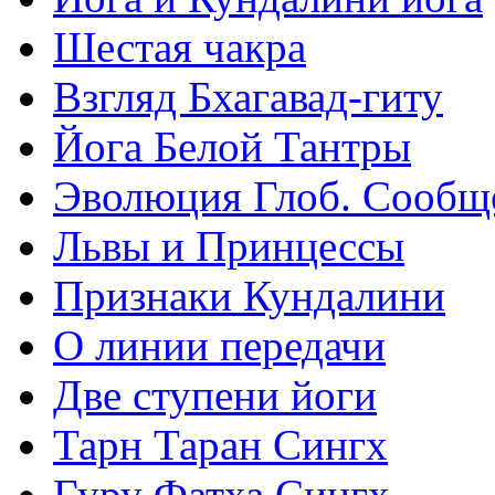
Шестая чакра
Взгляд Бхагавад-гиту
Йога Белой Тантры
Эволюция Глоб. Сообщ
Львы и Принцессы
Признаки Кундалини
О линии передачи
Две ступени йоги
Тарн Таран Сингх
Гуру Фатха Сингх