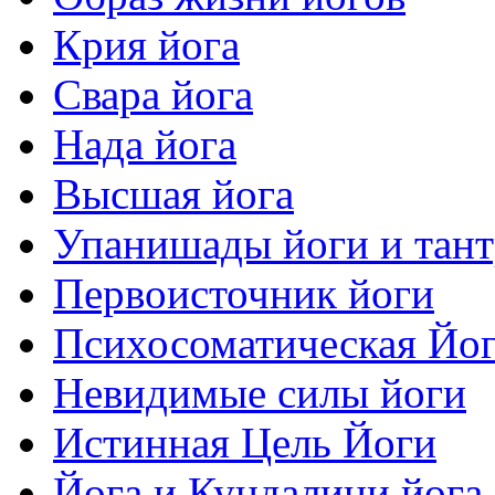
Крия йога
Свара йога
Нада йога
Высшая йога
Упанишады йоги и тан
Первоисточник йоги
Психосоматическая Йо
Невидимые силы йоги
Истинная Цель Йоги
Йога и Кундалини йога