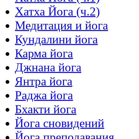
Хатха Йога (ч.2)
Медитация и йога
Кундалини йога
Карма йога
Джнана йога
Янтра йога
Раджа йога
Бхакти йога
Йога сновидений
Йога преподавания