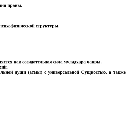
ния праны.
.
 психофизической структуры.
ляется как созидательная сила муладхара чакры.
рий.
льной души (атмы) с универсальной Сущностью, а также