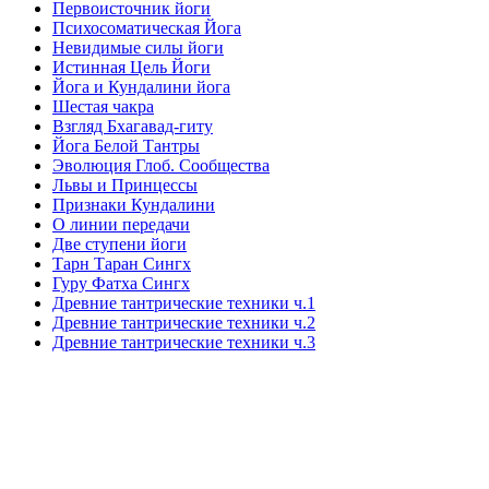
Первоисточник йоги
Психосоматическая Йога
Невидимые силы йоги
Истинная Цель Йоги
Йога и Кундалини йога
Шестая чакра
Взгляд Бхагавад-гиту
Йога Белой Тантры
Эволюция Глоб. Сообщества
Львы и Принцессы
Признаки Кундалини
О линии передачи
Две ступени йоги
Тарн Таран Сингх
Гуру Фатха Сингх
Древние тантрические техники ч.1
Древние тантрические техники ч.2
Древние тантрические техники ч.3