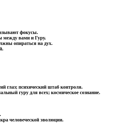
оказывают фокусы.
ы между вами и Гуру.
олжны опираться на дух.
й.
ий глаз; психический штаб контроля.
льный гуру для всех; космическое сознание.
.
акра человеческой эволюции.