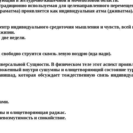
ующий в желудочно-кишечной и мочеполовой области.
 традиционно используемая для целенаправленного перемеще
раматма) проявляется как индивидуальная атма (дживатма)
ицентр индивидуального средоточия мышления и чувств, всей
 жизни.
две недели.
 свободно струится сквозь левую ноздрю (ида нади).
иверсальной Сущности. В физическом теле этот аспект прояв
оложенный внутри сушумны и олицетворяющий состояние ту
ишад, которая обсуждает тождественную связь индивидуа
ами.
ны и олицетворяющая раджас.
евозмутимость и спокойствие.