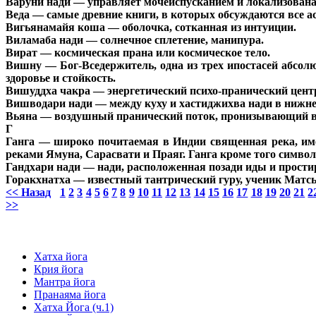
Варуни нади — управляет мочеиспусканием и локализована 
Веда — самые древние книги, в которых обсуждаются все а
Вигьянамайя коша — оболочка, сотканная из интуиции.
Виламаба нади — солнечное сплетение, манипура.
Вират — космическая прана или космическое тело.
Вишну — Бог-Вседержитель, одна из трех ипостасей абсол
здоровье и стойкость.
Вишуддха чакра — энергетический психо-пранический цент
Вишводари нади — между куху и хастиджихва нади в нижней
Вьяна — воздушный пранический поток, пронизывающий вс
Г
Ганга — широко почитаемая в Индии священная река, имеющ
реками Ямуна, Сарасвати и Праяг. Ганга кроме того символ
Гандхари нади — нади, расположенная позади иды и простир
Горакхнатха — известный тантрический гуру, ученик Матсье
<< Назад
1
2
3
4
5
6
7
8
9
10
11
12
13
14
15
16
17
18
19
20
21
2
>>
Хатха йога
Крия йога
Мантра йога
Пранаяма йога
Хатха Йога (ч.1)