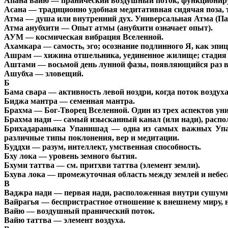
Апана вайю — пранический воздушный поток, функционир
Асана — традиционно удобная медитативная сидячая поза,
Атма — душа или внутренний дух. Универсальная Атма (Па
Атма анубхити — Опыт атмы (анубхити означает опыт).
АУМ — космическая вибрация Вселенной.
Ахамкара — самость, эго; осознание подлинного Я, как эп
Ашрам — хижина отшельника, уединенное жилище; стадия
Аштами — восьмой день лунной фазы, появляющийся раз в 
Ашубха — зловещий.
Б
Бама свара — активность левой ноздри, когда поток воздуха
Биджа мантра — семенная мантра.
Брахма — Бог-Творец Вселенной. Один из трех аспектов ун
Брахма нади — самый изысканный канал (или нади), расп
Брихадараньяка Упанишад — одна из самых важных Упан
различные типы поклонения, вер и медитации.
Буддхи — разум, интеллект, умственная способность.
Бху лока — уровень земного бытия.
Бхуми таттва — см. притхви таттва (элемент земли).
Бхува лока — промежуточная область между землей и небес
В
Ваджра нади — первая нади, расположенная внутри сушум
Вайрагья — беспристрастное отношение к внешнему миру, н
Вайю — воздушный пранический поток.
Вайю таттва — элемент воздуха.