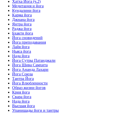
Хатха Йога (ч.2)
Медитация и йога
Кундалини йога
Карма йога
Джнана йога
Янтра йога
Раджа йога
Бхакти йога
Йога сновидений
Йога преподавания
Лайя йога
Ньяса йога
Нада йога
Йога Сутры Патанджали
Йога Шива Самхита
Йога Ананда Лахари
Йога Союза
Тантра Йога
Йога Влюбленности
Образ жизни йогов
Крия йога
Свара йога
Нада йога
Высшая йога
Упанишады йоги и тантры