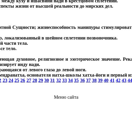
между куху и яшасвини нади в крестцовом сплетении.
спекты жизни от высшей реальности до мирских дел.
ютной Сущности; жизнеспособность манипуры стимулироват
р, локализованный в шейном сплетении позвоночника.
 части тела.
е тело.
ая духовное, религиозное и эзотерическое значение. Река т
изирует инду нади.
ающаяся от левого глаза до левой ноги.
ндранатха, основателя натха-школы хатха-йоги и первый из 
2
23
24
25
26
27
28
29
30
31
32
33
34
35
36
37
38
39
40
41
42
43
4
Меню сайта