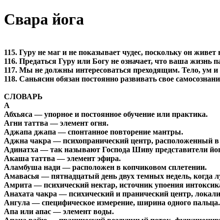
Свара йога
115. Гуру не маг и не показывает чудес, поскольку он живет
116. Предаться Гуру или Богу не означает, что ваша жизнь п
117. Мы не должны интересоваться преходящим. Тело, ум и
118. Саньясин обязан постоянно развивать свое самосознан
СЛОВАРЬ
А
Абхьяса — упорное и постоянное обучение или практика.
Агни таттва — элемент огня.
Аджапа джапа — спонтанное повторение мантры.
Аджна чакра — психопранический центр, расположенный в ко
Адинатха — так называют Господа Шиву представители йоги
Акаша таттва — элемент эфира.
Аламбуша нади — расположен в копчиковом сплетении.
Амавасья — пятнадцатый день двух темных недель, когда л
Амрита — психический нектар, источник упоения интоксикац
Анахата чакра — психический и пранический центр, локали
Ангула — специфическое измерение, ширина одного пальца.
Апа или апас — элемент воды.