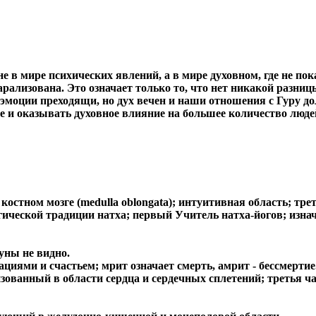
 не в мире психических явлений, а в мире духовном, где не п
арализована. Это означает только то, что нет никакой разниц
 эмоции преходящи, но дух вечен и наши отношения с Гуру д
ие и оказывать духовное влияние на большее количество люде
стном мозге (medulla oblongata); интуитивная область; трет
ческой традиции натха; первый Учитель натха-йогов; изнача
уны не видно.
иями и счастьем; мрит означает смерть, амрит - бессмертие
зованный в области сердца и сердечных сплетений; третья ч