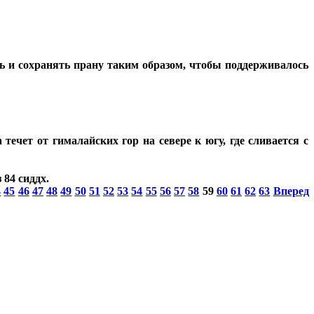
ь и сохранять прану таким образом, чтобы поддерживалось
ечет от гималайских гор на севере к югу, где сливается с
84 сиддх.
4
45
46
47
48
49
50
51
52
53
54
55
56
57
58
59
60
61
62
63
Вперед