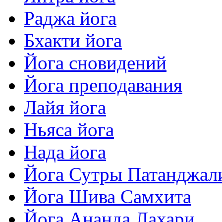
Раджа йога
Бхакти йога
Йога сновидений
Йога преподавания
Лайя йога
Ньяса йога
Нада йога
Йога Сутры Патанджал
Йога Шива Самхита
Йога Ананда Лахари