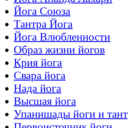
Йога Союза
Тантра Йога
Йога Влюбленности
Образ жизни йогов
Крия йога
Свара йога
Нада йога
Высшая йога
Упанишады йоги и тан
Первоисточник йоги