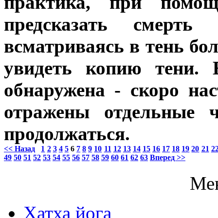
практика, при помощ
предсказать смерть 
всматриваясь в тень бол
увидеть копию тени. 
обнаружена - скоро нас
отражены отдельные ч
продолжаться.
<< Назад
1
2
3
4
5
6
7
8
9
10
11
12
13
14
15
16
17
18
19
20
21
2
49
50
51
52
53
54
55
56
57
58
59
60
61
62
63
Вперед >>
Ме
Хатха йога