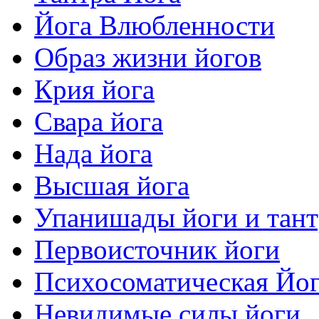
Йога Влюбленности
Образ жизни йогов
Крия йога
Свара йога
Нада йога
Высшая йога
Упанишады йоги и тан
Первоисточник йоги
Психосоматическая Йо
Невидимые силы йоги